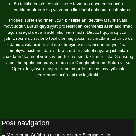
Bu taktika belədir Aviator mərc tavanına dəyməmək üçün
möhkəm bir tarazlıq və zaman limitlərini anlamaq tələb olunur.
Prosesi sürətləndirmək üçün bir kliklə ani qeydiyyat funksiyası
mövcuddur. Bütün qeydiyyat prosesindən keçmənizi asanlaşdırmaq
üçün aşağıda ətraflı addımlar verilmişdir. Depozit qoymaq üçün
yalnız rəsmi sənədlərlə təsdiqlənmiş şəxsi məlumatlarınızdan və öz
ödəniş vasitənizdən istifadə etməyin vacibliyini unutmayın. 1win
əməliyyat sistemindən və brauzerdən asılı olmayaraq istənilən
cihazda mükəmməl veb-sayt performansını təklif edir. İstər Samsung,
istər The apple company, istərsə də Google-chrome, Safari və ya
Opera ilə işləyən başqa brend smartfon olsun, sayt yüksək
performans üçün optimallaşdırılıb.
Post navigation
←
Verborgene Gefahren nicht lizenzierter Sportwetten in