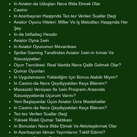
In Aviator-da Uduşları Necə Əldə Etmək Olar
Casino
In Azerbaycan Haqqında Tez-tez Verilən Suallar (faq)
Aviator Oyunu Hileleri: Miflər Və Iş Metodları Haqqında Hər
Şey
In-də İstifadəçi Hesabı
Aviator Oyna 1win
In Aviator Oyununun Mexanikası
Spribe Gaming Tərəfindən Aviator 1win-in Icmalı Və
Xüsusiyyətləri
Oyun Təcrübəsi: Real Vaxtda Necə Qalib Gəlmək Olar?
Qumar Oyunları
In Uygulamasını Yüklediğim Için Bonus Alabilir Miyim?
In Casino-da Necə Qeydiyyatdan Keçə Bilərəm?
Masaüstü Versiyası Ilə 1win Proqramı Arasında
Xüsusiyyətlərdə Uçurum Varmı?
Yeni Başlayanlar Üçün Aviator Üzrə Məsləhətlər
In Casino-da Necə Qeydiyyatdan Keçə Bilərəm?
Tez-tez Verilən Suallar (faq)
Yüksək Riskli Qumar Taktikası
In Bonusları Necə Əldə Etmək Və Aktivləşdirmək Olar
In Azerbaycan Idman Yayımlarını Təklif Edirmi?