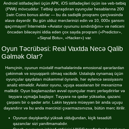
Android istifadəçiləri üçün APK, iOS istifadəçiləri üçün isə veb-tətbiq
(PWA) mövcuddur. Tətbiqi quraşdıran oyunçular hesablarına 200
1win Coins bonus alırlar — bu da sadiqlik proqramı çərçivəsində
əlavə dəyərdir. Bu gün ulduz mərclərinizi edin və 10, 000x şansını
qaçırmayın! İnternetdə «Aviator oyununu sındırdığını» və nəticəni
öncədən biləcəyini iddia edən çox sayda proqram («Predictor»,
«Siqnal Botu», «Hacker») var.
Oyun Təcrübəsi: Real Vaxtda Necə Qalib
Gəlmək Olar?
Həmçinin, oyunun müxtəlif mərhələlərində emosional qərarlardan
çəkinmək və soyuqqanlı olmaq vacibdir. Ustalıqla oynamaq üçün
oyunçular qaydaları mükəmməl öyrənib, hər əyləncə sessiyasını
analiz etməlidir. Aviator oyunu, uçuşa əsaslanan bir mexanizmə
malikdir. Oyun başlamazdan əvvəl oyunçular mərc yerləşdirirlər və
təyyarə uçmağa başlayır. Təyyarə nə qədər yüksəlsə, qazanc
çarpanı bir o qədər artır. Lakin təyyarə müəyyən bir anda uçuşu
dayandırır və bu anda mərcinizi çıxarmazsınızsa, bütün mərc itirilir.
Oyunun dəyişkənliyi yüksək olduğundan, kiçik təsadüfi
qazanclar sizi yanıltmamalıdır.