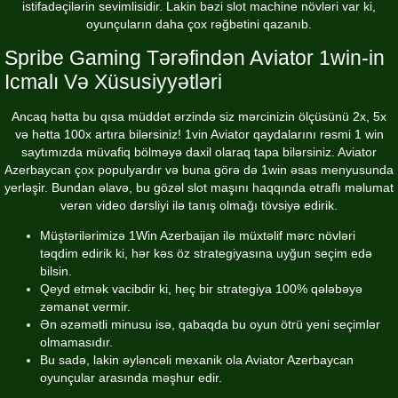
istifadəçilərin sevimlisidir. Lakin bəzi slot machine növləri var ki,
oyunçuların daha çox rəğbətini qazanıb.
Spribe Gaming Tərəfindən Aviator 1win-in
Icmalı Və Xüsusiyyətləri
Ancaq hətta bu qısa müddət ərzində siz mərcinizin ölçüsünü 2x, 5x
və hətta 100x artıra bilərsiniz! 1vin Aviator qaydalarını rəsmi 1 win
saytımızda müvafiq bölməyə daxil olaraq tapa bilərsiniz. Aviator
Azerbaycan çox populyardır və buna görə də 1win əsas menyusunda
yerləşir. Bundan əlavə, bu gözəl slot maşını haqqında ətraflı məlumat
verən video dərsliyi ilə tanış olmağı tövsiyə edirik.
Müştərilərimizə 1Win Azerbaijan ilə müxtəlif mərc növləri
təqdim edirik ki, hər kəs öz strategiyasına uyğun seçim edə
bilsin.
Qeyd etmək vacibdir ki, heç bir strategiya 100% qələbəyə
zəmanət vermir.
Ən əzəmətli minusu isə, qabaqda bu oyun ötrü yeni seçimlər
olmamasıdır.
Bu sadə, lakin əyləncəli mexanik ola Aviator Azerbaycan
oyunçular arasında məşhur edir.