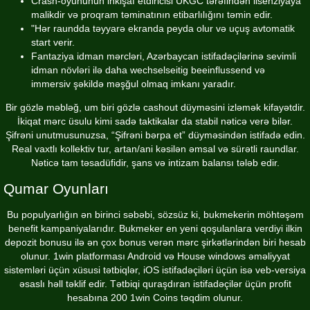
Crash-oyununun inkişaf etdiricisi UKGC tərəfindən lisenziyaya
malikdir və proqram təminatının etibarlılığını təmin edir.
"Hər raundda təyyarə ekranda peyda olur və uçuş avtomatik
start verir.
Fantaziya idman mərcləri, Azərbaycan istifadəçilərinə sevimli
idman növləri ilə daha wechselseitig beeinflussend və
immersiv şəkildə məşğul olmaq imkanı yaradır.
Bir gözlə məbləğ, um biri gözlə cashout düyməsini izləmək kifayətdir.
İkiqat mərc üsulu kimi sadə taktikalar da stabil nəticə verə bilər.
Şifrəni unutmusunuzsa, “Şifrəni bərpa et” düyməsindən istifadə edin.
Real vaxtlı kollektiv tur, artan/ani kəsilən əmsal və sürətli raundlar.
Nəticə tam təsadüfidir, şans və intizam balansı tələb edir.
Qumar Oyunları
Bu populyarlığın ən birinci səbəbi, sözsüz ki, bukmekerin möhtəşəm
benefit kampaniyalarıdır. Bukmeker en yeni qoşulanlara verdiyi ilkin
depozit bonusu ilə ən çox bonus verən mərc şirkətlərindən biri hesab
olunur. 1win platforması Android və House windows əməliyyat
sistemləri üçün xüsusi tətbiqlər, iOS istifadəçiləri üçün isə veb-versiya
əsaslı həll təklif edir. Tətbiqi quraşdıran istifadəçilər üçün profit
hesabına 200 1win Coins təqdim olunur.