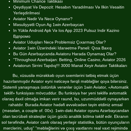
Minimum Chance Taktikası
Qeydiyyat Və Depozit: Hesabın Yaradılması Və Ilkin Vəsaitin
Yerləşdirilməsi
Aviator Nədir Və Necə Oynanır?
Məsuliyyətli Oyun Ag 1win Azerbaycan
In Yüklə Android Apk Və Ios App 2023 Pulsuz Indir Kazino
Вдпромо
Aviator Uduşları Necə Problemsiz Çıxarmaq Olar?
Aviator 1win Üzərindəki Idarəetmə Paneli: Qısa Baxış
Bu Gün Azərbaycanda Aviatoru Harada Oynamaq Olar?
"Throughout Azerbaijan: Betting, Online Casino, Aviator 2026
Aviatorun Sirrini Tapdıq!!! 3000 Manat Xeyir Aviator Taktikaları
Bu, xüsusilə mürəkkəb oyun sxemlərini tətbiq etmək üçün
hazırlanmışdır Aviator eyni nəticəyə fərqli məbləğlər qoya bilərsiniz.
Sistemli yanaşmaya üstünlük verənlər üçün 1win Aviator, «Avtomatik
təklif» funksiyası mövcuddur. Bu funksiya hər yeni təklifə avtomatik
olaraq daxil olmağa imkan verir raund, bu, uzunmüddətli oynayarkən
rahatdır. Burada Aviator hədəfi əvvəlcədən təyin etdiniz əmsal
(məsələn, a couple of. 00x). 1win-dəki Aviator oyunu Azərbaycandan
olan təcrübəli strateqlər üçün güclü analitik bölmə təklif edir. Ekranın
sol tərəfində, Aviator canlı olaraq yerləşir statistika, bütün oyunçuların
mərclərini, uduş" "məbləğlərini və çıxış vaxtlarını real vaxt rejimində