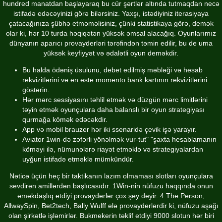
hundred manatdan başlayaraq bu cür şərtlər altında tutmaqdan necə
istifadə edəcəyinizi görə bilərsiniz. Yaxşı, istədiyiniz iterasiyaya
çatacağınıza şübhə etməməlisiniz, çünki statistikaya görə, demək
olar ki, hər 10 turda həqiqətən yüksək əmsal alacağıq. Oyunlarımız
dünyanın aparıcı provayderləri tərəfindən təmin edilir, bu de uma
yüksək keyfiyyət və ədalətli oyun deməkdir.
Bu halda ödəniş üsulunu, debet edilmiş məbləği və hesab
rekvizitlərini və en este momento bank kartının rekvizitlərini
göstərin.
Hər mərc sessiyasını təhlil etmək və düzgün mərc limitlərini
təyin etmək oyunçulara daha balanslı bir oyun strategiyası
qurmağa kömək edəcəkdir.
App və mobil brauzer hər iki ssenaridə çevik işə yarayır.
Aviator 1win-də zəfərli yönəlmək vur-tut" "şaxta hesablamanın
köməyi ilə, nümunələrə riayət etməklə və strategiyalardan
uyğun istifadə etməklə mümkündür.
Nəticə üçün heç bir taktikanın lazım olmaması slotları oyunçulara
sevdirən amillərdən başlıcasıdır. 1Win-nin nüfuzu haqqında onun
əməkdaşlıq etdiyi provayderlər çox şey deyir. 4 The Person,
AllwaySpin, Bet2tech, Bally Wulff elə provayderlərdir ki, nüfuzu aşağı
olan şirkətlə işləmirlər. Bukmekerin təklif etdiyi 9000 slotun hər biri