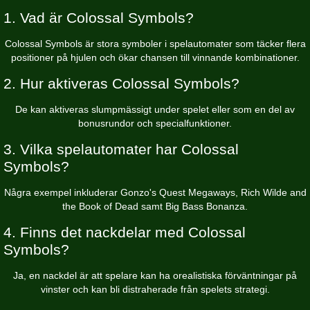
1. Vad är Colossal Symbols?
Colossal Symbols är stora symboler i spelautomater som täcker flera
positioner på hjulen och ökar chansen till vinnande kombinationer.
2. Hur aktiveras Colossal Symbols?
De kan aktiveras slumpmässigt under spelet eller som en del av
bonusrundor och specialfunktioner.
3. Vilka spelautomater har Colossal
Symbols?
Några exempel inkluderar Gonzo's Quest Megaways, Rich Wilde and
the Book of Dead samt Big Bass Bonanza.
4. Finns det nackdelar med Colossal
Symbols?
Ja, en nackdel är att spelare kan ha orealistiska förväntningar på
vinster och kan bli distraherade från spelets strategi.