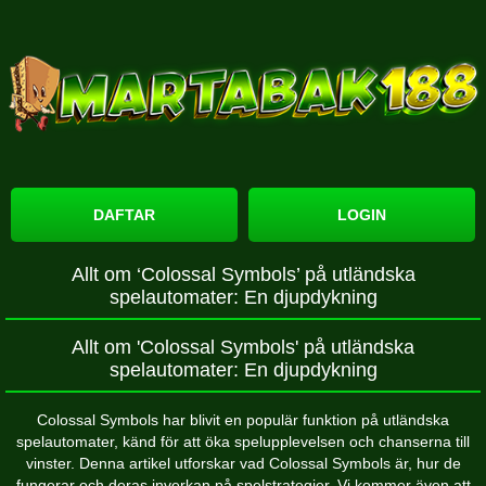
DAFTAR
LOGIN
Allt om ‘Colossal Symbols’ på utländska
spelautomater: En djupdykning
Allt om 'Colossal Symbols' på utländska
spelautomater: En djupdykning
Colossal Symbols har blivit en populär funktion på utländska
spelautomater, känd för att öka spelupplevelsen och chanserna till
vinster. Denna artikel utforskar vad Colossal Symbols är, hur de
fungerar och deras inverkan på spelstrategier. Vi kommer även att