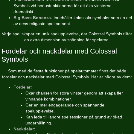
Symbols vid bonusfunktionerna för att öka vinsterna
dramatiskt.
Big Bass Bonanza:
Innehåller kolossala symboler som en del
av dess roligaste spelmoment.
Varje spel skapar en unik spelupplevelse, där Colossal Symbols tillför
en extra dimension av spänning för spelarna.
Fördelar och nackdelar med Colossal
Symbols
Som med de flesta funktioner på spelautomater finns det både
fördelar och nackdelar med Colossal Symbols. Här är några av dem:
Fördelar:
Ökar chansen för stora vinster genom att skapa fler
vinnande kombinationer.
Ger en mer engagerande och spännande
spelupplevelse.
Kan leda till längre spelsessioner på grund av ökad
underhållning.
Nackdelar: