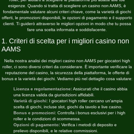
esigenze. Quando si tratta di scegliere un casino non AAMS, è
fondamentale valutare alcuni criteri chiave, come la varietà di giochi
offerti, le promozioni disponibili, le opzioni di pagamento e il supporto
clienti. Ti guiderò attraverso le migliori opzioni in modo che tu possa
fare una scelta informata e soddisfacente.
1. Criteri di scelta per i migliori casino non
AAMS
Nella nostra analisi dei migliori casino non AAMS per giocatori high
roller, ci sono diversi criteri da considerare. È importante verificare la
reputazione del casino, la sicurezza della piattaforma, le offerte di
bonus e la varietà dei giochi. Vediamo più nel dettaglio cosa valutare:
Licenza e regolamentazione:
Assicurati che il casino abbia
una licenza valida da giurisdizioni affidabili.
Varietà di giochi:
I giocatori high roller cercano un'ampia
scelta di giochi, incluse slot, giochi da tavolo e live casino.
Bonus e promozioni:
Controlla i bonus esclusivi per i high
roller e le condizioni di scommessa.
Opzioni di pagamento:
Verifica i metodi di deposito e
prelievo disponibili, e le relative commissioni.