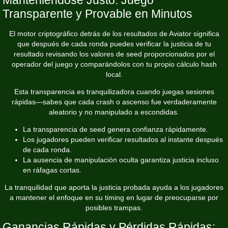
Transparente y Provable en Minutos
El motor criptográfico detrás de los resultados de Aviator significa
que después de cada ronda puedes verificar la justicia de tu
resultado revisando los valores de seed proporcionados por el
operador del juego y comparándolos con tu propio cálculo hash
local.
Esta transparencia es tranquilizadora cuando juegas sesiones
rápidas—sabes que cada crash o ascenso fue verdaderamente
aleatorio y no manipulado a escondidas.
La transparencia de seed genera confianza rápidamente.
Los jugadores pueden verificar resultados al instante después
de cada ronda.
La ausencia de manipulación oculta garantiza justicia incluso
en ráfagas cortas.
La tranquilidad que aporta la justicia probada ayuda a los jugadores
a mantener el enfoque en su timing en lugar de preocuparse por
posibles trampas.
Ganancias Rápidas y Pérdidas Rápidas: