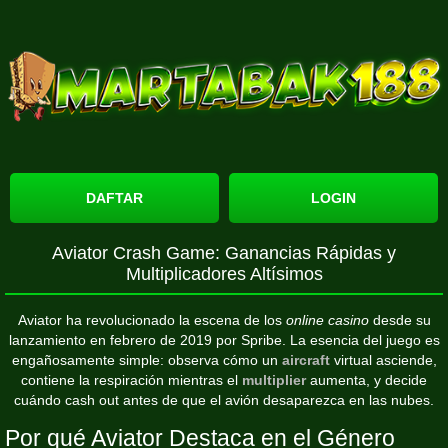
DAFTAR
LOGIN
Aviator Crash Game: Ganancias Rápidas y
Multiplicadores Altísimos
Aviator ha revolucionado la escena de los
online casino
desde su
lanzamiento en febrero de 2019 por Spribe. La esencia del juego es
engañosamente simple: observa cómo un
aircraft
virtual asciende,
contiene la respiración mientras el
multiplier
aumenta, y decide
cuándo cash out antes de que el avión desaparezca en las nubes.
Por qué Aviator Destaca en el Género