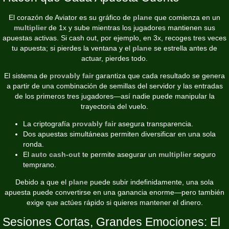
El corazón de Aviator es su gráfico de
plane
que comienza en un
multiplier
de 1x y sube mientras los jugadores mantienen sus
apuestas activas. Si cash out, por ejemplo, en 3x, recoges tres veces
tu apuesta; si pierdes la ventana y el
plane
se estrella antes de
actuar, pierdes todo.
El sistema de
provably fair
garantiza que cada resultado se genera
a partir de una combinación de semillas del servidor y las entradas
de los primeros tres jugadores—así nadie puede manipular la
trayectoria del vuelo.
La criptografía
provably fair
asegura transparencia.
Dos apuestas simultáneas permiten diversificar en una sola
ronda.
El
auto cash‑out
te permite asegurar un
multiplier
seguro
temprano.
Debido a que el
plane
puede subir indefinidamente, una sola
apuesta puede convertirse en una ganancia enorme—pero también
exige que actúes rápido si quieres mantener el dinero.
Sesiones Cortas, Grandes Emociones: El