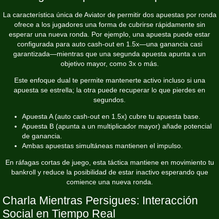
La característica única de Aviator de permitir dos apuestas por ronda
ofrece a los jugadores una forma de cubrirse rápidamente sin
esperar una nueva ronda. Por ejemplo, una apuesta puede estar
configurada para auto cash‑out en 1.5x—una ganancia casi
garantizada—mientras que una segunda apuesta apunta a un
objetivo mayor, como 3x o más.
Este enfoque dual te permite mantenerte activo incluso si una
apuesta se estrella; la otra puede recuperar lo que pierdes en
segundos.
Apuesta A (auto cash‑out en 1.5x) cubre tu apuesta base.
Apuesta B (apunta a un multiplicador mayor) añade potencial
de ganancia.
Ambas apuestas simultáneas mantienen el impulso.
En ráfagas cortas de juego, esta táctica mantiene en movimiento tu
bankroll y reduce la posibilidad de estar inactivo esperando que
comience una nueva ronda.
Charla Mientras Persigues: Interacción
Social en Tiempo Real