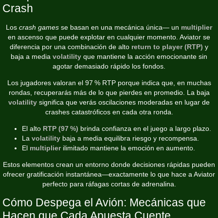
Crash
Los
crash games
se basan en una mecánica única— un
multiplier
en ascenso que puede explotar en cualquier momento.
Aviator
se
diferencia por una combinación de alto
return to player (RTP)
y
baja a media
volatility
que mantiene la acción emocionante sin
agotar demasiado rápido los fondos.
Los jugadores valoran el 97 % RTP porque indica que, en muchas
rondas, recuperarás más de lo que pierdes en promedio. La baja
volatility
significa que verás oscilaciones moderadas en lugar de
crashes catastróficos en cada otra ronda.
El alto
RTP (97 %)
brinda confianza en el juego a largo plazo.
La
volatility
baja a media equilibra riesgo y recompensa.
El
multiplier
ilimitado mantiene la emoción en aumento.
Estos elementos crean un entorno donde decisiones rápidas pueden
ofrecer gratificación instantánea—exactamente lo que hace a Aviator
perfecto para ráfagas cortas de adrenalina.
Cómo Despega el Avión: Mecánicas que
Hacen que Cada Apuesta Cuente