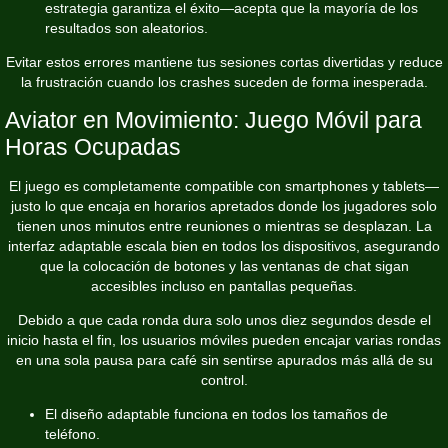
estrategia garantiza el éxito—acepta que la mayoría de los
resultados son aleatorios.
Evitar estos errores mantiene tus sesiones cortas divertidas y reduce
la frustración cuando los crashes suceden de forma inesperada.
Aviator en Movimiento: Juego Móvil para
Horas Ocupadas
El juego es completamente compatible con smartphones y tablets—
justo lo que encaja en horarios apretados donde los jugadores solo
tienen unos minutos entre reuniones o mientras se desplazan. La
interfaz adaptable escala bien en todos los dispositivos, asegurando
que la colocación de botones y las ventanas de chat sigan
accesibles incluso en pantallas pequeñas.
Debido a que cada ronda dura solo unos diez segundos desde el
inicio hasta el fin, los usuarios móviles pueden encajar varias rondas
en una sola pausa para café sin sentirse apurados más allá de su
control.
El diseño adaptable funciona en todos los tamaños de
teléfono.