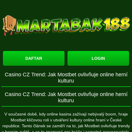
DAFTAR
LOGIN
Casino CZ Trend: Jak Mostbet ovlivňuje online herní
kulturu
Casino CZ Trend: Jak Mostbet ovlivňuje online herní
kulturu
V současné době, kdy online kasina zažívají nebývalý boom, hraje
Mostbet klíčovou roli v utváření kultury online hraní v České
republice. Tento článek se zaměří na to, jak Mostbet ovlivňuje trendy
v herním světě, a co to znamená pro hráče i samotné provozovatele.