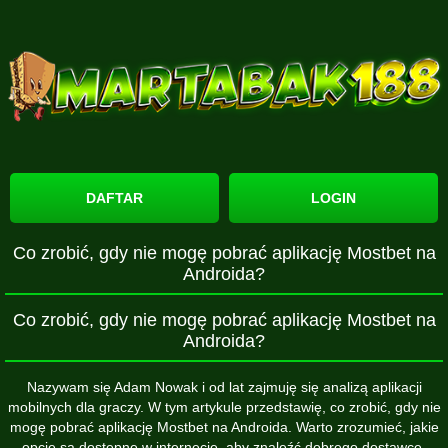
DAFTAR
LOGIN
Co zrobić, gdy nie mogę pobrać aplikację Mostbet na
Androida?
Co zrobić, gdy nie mogę pobrać aplikację Mostbet na
Androida?
Nazywam się Adam Nowak i od lat zajmuję się analizą aplikacji
mobilnych dla graczy. W tym artykule przedstawię, co zrobić, gdy nie
mogę pobrać aplikację Mostbet na Androida. Warto zrozumieć, jakie
opcje są dostępne w internecie, aby znaleźć dobrego dostawcę,