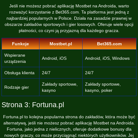
Jeśli nie możesz pobrać aplikację Mostbet na Androida, warto
rozważyć korzystanie z Bet365.com. Ta platforma jest jedną z
najbardziej popularnych w Polsce. Działa na zasadzie prawnej w
obszarze zakładów sportowych i gier losowych. Oferuje wiele opcji
płatności, co czyni ją przyjazną dla każdego gracza.
Funkcje
Mostbet.pl
Bet365.com
Wspierane
Android, iOS
Android, iOS, Windows
urządzenia
Obsługa klienta
24/7
24/7
Zakłady sportowe,
Zakłady sportowe,
Rodzaje gier
kasyno
kasyno, poker
Strona 3: Fortuna.pl
Fortuna.pl to kolejna popularna strona do zakładów, która może być
alternatywą, jeśli nie możesz pobrać aplikację Mostbet na Androida.
Fortuna, jako jedna z nielicznych, oferuje dodatkowe bonusy dla
nowych graczy, co może przyciągnąć niektórych użytkowników. Jej