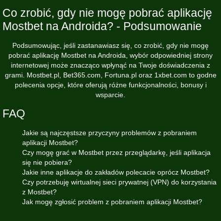
Co zrobić, gdy nie mogę pobrać aplikację
Mostbet na Androida? - Podsumowanie
Podsumowując, jeśli zastanawiasz się, co zrobić, gdy nie mogę
pobrać aplikację Mostbet na Androida, wybór odpowiedniej strony
internetowej może znacząco wpłynąć na Twoje doświadczenia z
grami. Mostbet.pl, Bet365.com, Fortuna.pl oraz 1xbet.com to godne
polecenia opcje, które oferują różne funkcjonalności, bonusy i
wsparcie.
FAQ
Jakie są najczęstsze przyczyny problemów z pobraniem
aplikacji Mostbet?
Czy mogę grać w Mostbet przez przeglądarkę, jeśli aplikacja
się nie pobiera?
Jakie inne aplikacje do zakładów polecacie oprócz Mostbet?
Czy potrzebuję wirtualnej sieci prywatnej (VPN) do korzystania
z Mostbet?
Jak mogę zgłosić problem z pobraniem aplikacji Mostbet?