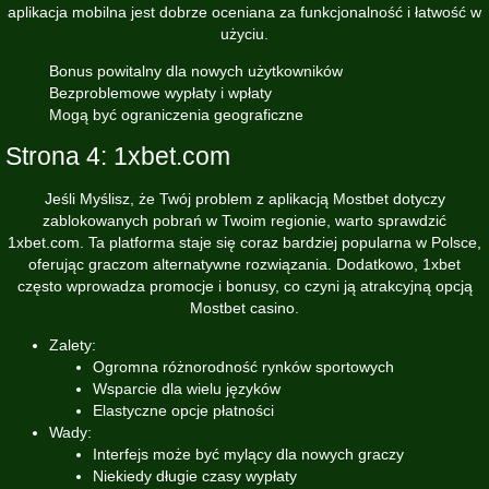
aplikacja mobilna jest dobrze oceniana za funkcjonalność i łatwość w
użyciu.
Bonus powitalny dla nowych użytkowników
Bezproblemowe wypłaty i wpłaty
Mogą być ograniczenia geograficzne
Strona 4: 1xbet.com
Jeśli Myślisz, że Twój problem z aplikacją Mostbet dotyczy
zablokowanych pobrań w Twoim regionie, warto sprawdzić
1xbet.com. Ta platforma staje się coraz bardziej popularna w Polsce,
oferując graczom alternatywne rozwiązania. Dodatkowo, 1xbet
często wprowadza promocje i bonusy, co czyni ją atrakcyjną opcją
Mostbet casino
.
Zalety:
Ogromna różnorodność rynków sportowych
Wsparcie dla wielu języków
Elastyczne opcje płatności
Wady:
Interfejs może być mylący dla nowych graczy
Niekiedy długie czasy wypłaty