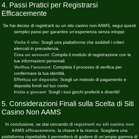
4. Passi Pratici per Registrarsi
Efficacemente
Se hai deciso di registrarti su un sito casino non AAMS, segui questi
semplici passi per garantire un'esperienza senza intoppi:
Visita il sito
: Scegli una piattaforma che soddisfi i criteri
elencati in precedenza.
Crea un account
: Compila il modulo di registrazione con le
tue informazioni personali.
Verifica l’account
: Completa il processo di verifica per
confermare la tua identità.
Effettua un deposito
: Scegli un metodo di pagamento e
deposita fondi sul tuo conto.
Inizia a giocare
: Scegli i tuoi giochi preferiti e divertiti!
5. Considerazioni Finali sulla Scelta di Siti
Casino Non AAMS
In conclusione, se stai cercando di
registrarti su siti casino non
AAMS efficacemente
, la chiave è la ricerca. Scegliere una
piattaforma rispettabile ti permetterà di godere di un'ampia gamma di