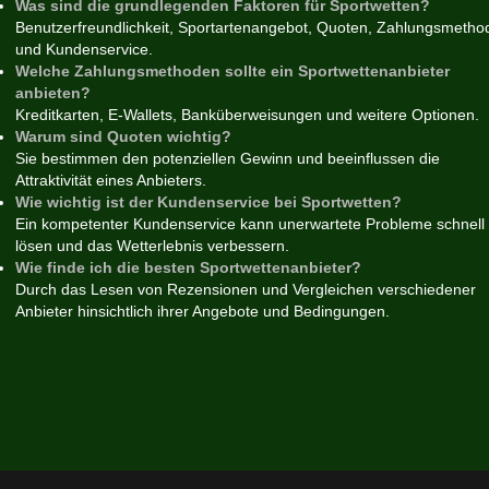
Was sind die grundlegenden Faktoren für Sportwetten?
Benutzerfreundlichkeit, Sportartenangebot, Quoten, Zahlungsmetho
und Kundenservice.
Welche Zahlungsmethoden sollte ein Sportwettenanbieter
anbieten?
Kreditkarten, E-Wallets, Banküberweisungen und weitere Optionen.
Warum sind Quoten wichtig?
Sie bestimmen den potenziellen Gewinn und beeinflussen die
Attraktivität eines Anbieters.
Wie wichtig ist der Kundenservice bei Sportwetten?
Ein kompetenter Kundenservice kann unerwartete Probleme schnell
lösen und das Wetterlebnis verbessern.
Wie finde ich die besten Sportwettenanbieter?
Durch das Lesen von Rezensionen und Vergleichen verschiedener
Anbieter hinsichtlich ihrer Angebote und Bedingungen.