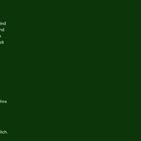
sind
und
e
lt
ihre
lich.