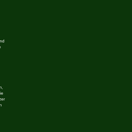
end
e
n,
ie
zer
n