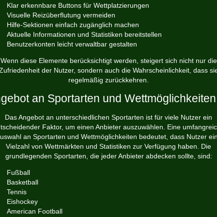
Klar erkennbare Buttons für Wettplatzierungen
Visuelle Reizüberflutung vermeiden
Hilfe-Sektionen einfach zugänglich machen
Aktuelle Informationen und Statistiken bereitstellen
Benutzerkonten leicht verwaltbar gestalten
Wenn diese Elemente berücksichtigt werden, steigert sich nicht nur die
Zufriedenheit der Nutzer, sondern auch die Wahrscheinlichkeit, dass si
regelmäßig zurückkehren.
gebot an Sportarten und Wettmöglichkeiten
Das Angebot an unterschiedlichen Sportarten ist für viele Nutzer ein
tscheidender Faktor, um einen Anbieter auszuwählen. Eine umfangrei
uswahl an Sportarten und Wettmöglichkeiten bedeutet, dass Nutzer ei
Vielzahl von Wettmärkten und Statistiken zur Verfügung haben. Die
grundlegenden Sportarten, die jeder Anbieter abdecken sollte, sind:
Fußball
Basketball
Tennis
Eishockey
American Football