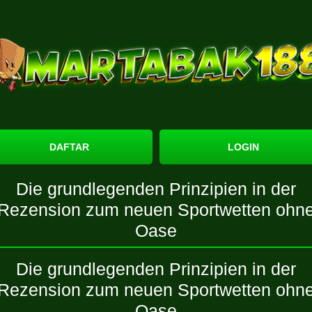
DAFTAR
LOGIN
Die grundlegenden Prinzipien in der
Rezension zum neuen Sportwetten ohn
Oase
Die grundlegenden Prinzipien in der
Rezension zum neuen Sportwetten ohn
Oase