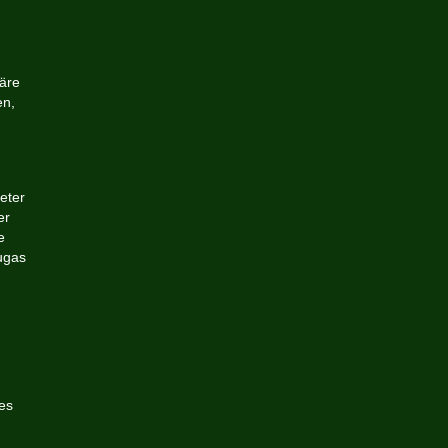
läre
en,
eter
er
e
ugas
es