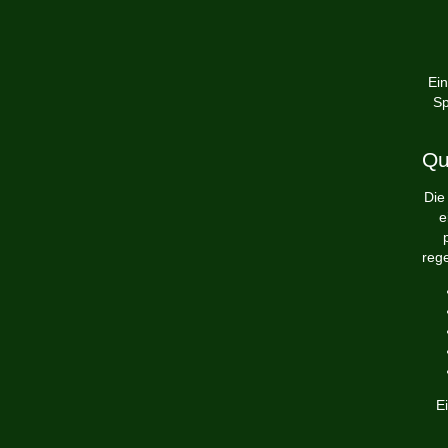
Ein
Sp
Qu
Die
e
reg
E