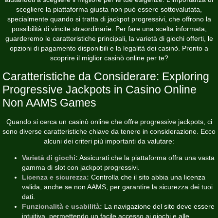
scegliere la piattaforma giusta non può essere sottovalutata,
specialmente quando si tratta di jackpot progressivi, che offrono la
possibilità di vincite straordinarie. Per fare una scelta informata,
guarderemo le caratteristiche principali, la varietà di giochi offerti, le
opzioni di pagamento disponibili e la legalità dei casinò. Pronto a
scoprire il miglior casinò online per te?
Caratteristiche da Considerare: Exploring
Progressive Jackpots in Casino Online
Non AAMS Games
Quando si cerca un casinò online che offre progressive jackpots, ci
sono diverse caratteristiche chiave da tenere in considerazione. Ecco
alcuni dei criteri più importanti da valutare:
Varietà di giochi:
Assicurati che la piattaforma offra una vasta
gamma di slot con jackpot progressivi.
Licenza e sicurezza:
Controlla che il sito abbia una licenza
valida, anche se non AAMS, per garantire la sicurezza dei tuoi
dati.
Funzionalità e usabilità:
La navigazione del sito deve essere
intuitiva, permettendo un facile accesso ai giochi e alle