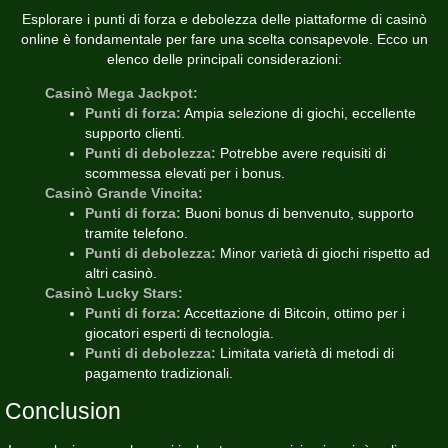
Esplorare i punti di forza e debolezza delle piattaforme di casinò
online è fondamentale per fare una scelta consapevole. Ecco un
elenco delle principali considerazioni:
Casinò Mega Jackpot:
Punti di forza:
Ampia selezione di giochi, eccellente
supporto clienti.
Punti di debolezza:
Potrebbe avere requisiti di
scommessa elevati per i bonus.
Casinò Grande Vincita:
Punti di forza:
Buoni bonus di benvenuto, supporto
tramite telefono.
Punti di debolezza:
Minor varietà di giochi rispetto ad
altri casinò.
Casinò Lucky Stars:
Punti di forza:
Accettazione di Bitcoin, ottimo per i
giocatori esperti di tecnologia.
Punti di debolezza:
Limitata varietà di metodi di
pagamento tradizionali.
Conclusion