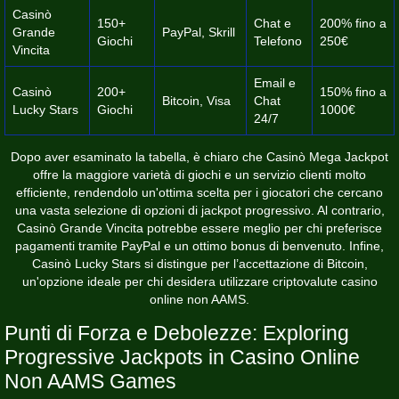
Casinò
150+
Chat e
200% fino a
Grande
PayPal, Skrill
Giochi
Telefono
250€
Vincita
Email e
Casinò
200+
150% fino a
Bitcoin, Visa
Chat
Lucky Stars
Giochi
1000€
24/7
Dopo aver esaminato la tabella, è chiaro che Casinò Mega Jackpot
offre la maggiore varietà di giochi e un servizio clienti molto
efficiente, rendendolo un'ottima scelta per i giocatori che cercano
una vasta selezione di opzioni di jackpot progressivo. Al contrario,
Casinò Grande Vincita potrebbe essere meglio per chi preferisce
pagamenti tramite PayPal e un ottimo bonus di benvenuto. Infine,
Casinò Lucky Stars si distingue per l’accettazione di Bitcoin,
un'opzione ideale per chi desidera utilizzare criptovalute
casino
online non AAMS
.
Punti di Forza e Debolezze: Exploring
Progressive Jackpots in Casino Online
Non AAMS Games