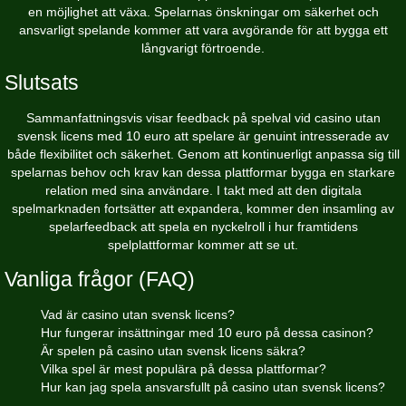
en möjlighet att växa. Spelarnas önskningar om säkerhet och
ansvarligt spelande kommer att vara avgörande för att bygga ett
långvarigt förtroende.
Slutsats
Sammanfattningsvis visar feedback på spelval vid casino utan
svensk licens med 10 euro att spelare är genuint intresserade av
både flexibilitet och säkerhet. Genom att kontinuerligt anpassa sig till
spelarnas behov och krav kan dessa plattformar bygga en starkare
relation med sina användare. I takt med att den digitala
spelmarknaden fortsätter att expandera, kommer den insamling av
spelarfeedback att spela en nyckelroll i hur framtidens
spelplattformar kommer att se ut.
Vanliga frågor (FAQ)
Vad är casino utan svensk licens?
Hur fungerar insättningar med 10 euro på dessa casinon?
Är spelen på casino utan svensk licens säkra?
Vilka spel är mest populära på dessa plattformar?
Hur kan jag spela ansvarsfullt på casino utan svensk licens?