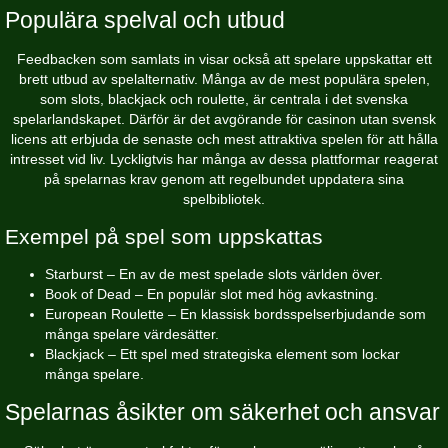
Populära spelval och utbud
Feedbacken som samlats in visar också att spelare uppskattar ett
brett utbud av spelalternativ. Många av de mest populära spelen,
som slots, blackjack och roulette, är centrala i det svenska
spelarlandskapet. Därför är det avgörande för casinon utan svensk
licens att erbjuda de senaste och mest attraktiva spelen för att hålla
intresset vid liv. Lyckligtvis har många av dessa plattformar reagerat
på spelarnas krav genom att regelbundet uppdatera sina
spelbibliotek.
Exempel på spel som uppskattas
Starburst – En av de mest spelade slots världen över.
Book of Dead – En populär slot med hög avkastning.
European Roulette – En klassisk bordsspelserbjudande som
många spelare värdesätter.
Blackjack – Ett spel med strategiska element som lockar
många spelare.
Spelarnas åsikter om säkerhet och ansvar