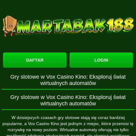
DAFTAR
LOGIN
Gry slotowe w Vox Casino Kino: Eksploruj świat
wirtualnych automatów
Gry slotowe w Vox Casino Kino: Eksploruj świat
wirtualnych automatów
W dzisiejszych czasach gry slotowe stają się coraz bardziej
popularne, a Vox Casino Kino jest jednym z miejsc, które przenosi tę
rozrywkę na nowy poziom. Wirtualne automaty oferują nie tylko
możliwość zdobycia atrakcyjnych nagród, ale również wyjątkowe