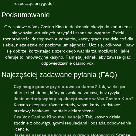
rozpocząć przygodę!
Podsumowanie
Gry slotowe w Vox Casino Kino to doskonała okazja do zanurzenia
się w świat wirtualnych przygód i szans na wygrane. Dzięki
różnorodności dostępnych automatów, każdy gracz znajdzie coś dla
siebie, niezależnie od poziomu umiejętności. Ucz się, odkrywaj i baw
się dobrze, korzystając z szerokiego wachlarza możliwości, jakie
oferuje to innowacyjne kasyno. Pamiętaj jednak, aby zawsze grać
odpowiedzialnie
casino vox
.
Najczęściej zadawane pytania (FAQ)
Czy mogę grać w gry slotowe za darmo?
Tak, wiele gier
oferuje tryb demo, który pozwala na zabawę bez ryzyka.
Jakie metody wpłaty są akceptowane w Vox Casino Kino?
Kasyno akceptuje różne metody, w tym karty kredytowe,
przelewy bankowe i portfele elektroniczne.
Czy Vox Casino Kino ma licencję?
Tak, kasyno działa
zgodnie z obowiązującymi regulacjami i posiada odpowiednie
licencje.
Jakie są szanse na wygraną w grach slotowych?
Szanse