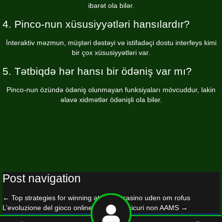
ibarət ola bilər.
4. Pinco-nun xüsusiyyətləri hansılardır?
İnteraktiv məzmun, müştəri dəstəyi və istifadəçi dostu interfeys kimi
bir çox xüsusiyyətləri var.
5. Tətbiqdə hər hansı bir ödəniş var mı?
Pinco-nun özündə ödəniş olunmayan funksiyaları mövcuddur, lakin
əlavə xidmətlər ödənişli ola bilər.
Post navigation
←
Top strategies for winning at online casino uden om rofus
L’evoluzione del gioco online nei casino sicuri non AAMS
→