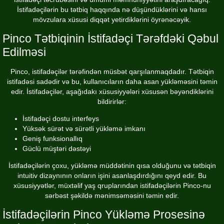
İstifadəçilərin bu tətbiq haqqında nə düşündüklərini və hansı
mövzulara xüsusi diqqət yetirdiklərini öyrənəcəyik.
Pinco Tətbiqinin İstifadəçi Tərəfdəki Qəbul
Edilməsi
Pinco, istifadəçilər tərəfindən müsbət qarşılanmaqdadır. Tətbiqin
istifadəsi sadədir və bu, kullanıcıların daha asan yükləməsini təmin
edir. İstifadəçilər, aşağıdakı xüsusiyyələri xüsusən bəyəndiklərini
bildirirlər:
İstifadəçi dostu interfeys
Yüksək sürət və sürətli yükləmə imkanı
Geniş funksionallıq
Güclü müştəri dəstəyi
İstifadəçilərin çoxu, yükləmə müddətinin qısa olduğunu və tətbiqin
intuitiv dizaynının onların işini asanlaşdırdığını qeyd edir. Bu
xüsusiyyətlər, müxtəlif yaş qruplarından istifadəçilərin Pinco-nu
sərbəst şəkildə mənimsəməsini təmin edir.
İstifadəçilərin Pinco Yükləmə Prosesinə