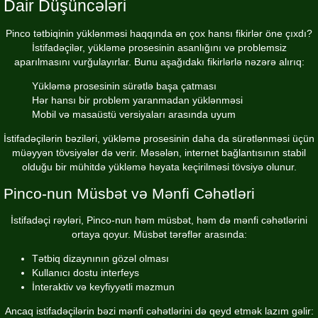
Dair Düşüncələri
Pinco tətbiqinin yüklənməsi haqqında ən çox hansı fikirlər öne çıxdı?
İstifadəçilər, yükləmə prosesinin asanlığını və problemsiz
aparılmasını vurğulayırlar. Bunu aşağıdakı fikirlərlə nəzərə alırıq:
Yükləmə prosesinin sürətlə başa çatması
Hər hansı bir problem yaranmadan yüklənməsi
Mobil və masaüstü versiyaları arasında uyum
İstifadəçilərin bəziləri, yükləmə prosesinin daha da sürətlənməsi üçün
müəyyən tövsiyələr də verir. Məsələn, internet bağlantısının stabil
olduğu bir mühitdə yükləmə həyata keçirilməsi tövsiyə olunur.
Pinco-nun Müsbət və Mənfi Cəhətləri
İstifadəçi rəyləri, Pinco-nun həm müsbət, həm də mənfi cəhətlərini
ortaya qoyur. Müsbət tərəflər arasında:
Tətbiq dizaynının gözəl olması
Kullanıcı dostu interfeys
İnteraktiv və keyfiyyətli məzmun
Ancaq istifadəçilərin bəzi mənfi cəhətlərini də qeyd etmək lazım gəlir: