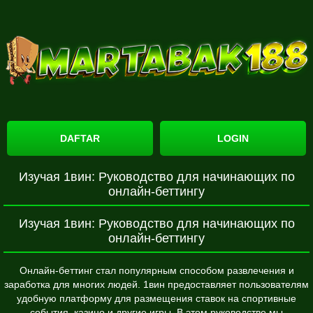
DAFTAR
LOGIN
Изучая 1вин: Руководство для начинающих по
онлайн-беттингу
Изучая 1вин: Руководство для начинающих по
онлайн-беттингу
Онлайн-беттинг стал популярным способом развлечения и
заработка для многих людей. 1вин предоставляет пользователям
удобную платформу для размещения ставок на спортивные
события, казино и другие игры. В этом руководстве мы