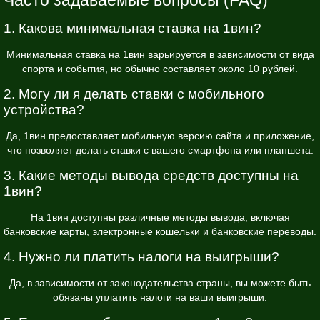
1. Какова минимальная ставка на 1вин?
Минимальная ставка на 1вин варьируется в зависимости от вида
спорта и события, но обычно составляет около 10 рублей.
2. Могу ли я делать ставки с мобильного
устройства?
Да, 1вин предоставляет мобильную версию сайта и приложение,
что позволяет делать ставки с вашего смартфона или планшета.
3. Какие методы вывода средств доступны на
1вин?
На 1вин доступны различные методы вывода, включая
банковские карты, электронные кошельки и банковские переводы.
4. Нужно ли платить налоги на выигрыши?
Да, в зависимости от законодательства страны, вы можете быть
обязаны уплатить налоги на ваши выигрыши.