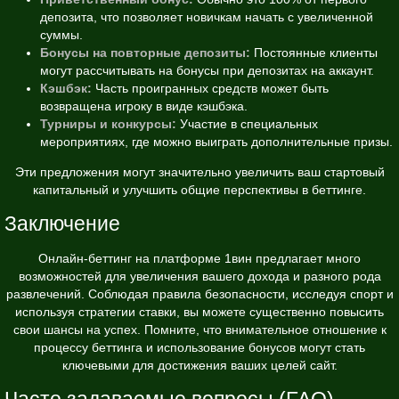
депозита, что позволяет новичкам начать с увеличенной
суммы.
Бонусы на повторные депозиты:
Постоянные клиенты
могут рассчитывать на бонусы при депозитах на аккаунт.
Кэшбэк:
Часть проигранных средств может быть
возвращена игроку в виде кэшбэка.
Турниры и конкурсы:
Участие в специальных
мероприятиях, где можно выиграть дополнительные призы.
Эти предложения могут значительно увеличить ваш стартовый
капитальный и улучшить общие перспективы в беттинге.
Заключение
Онлайн-беттинг на платформе 1вин предлагает много
возможностей для увеличения вашего дохода и разного рода
развлечений. Соблюдая правила безопасности, исследуя спорт и
используя стратегии ставки, вы можете существенно повысить
свои шансы на успех. Помните, что внимательное отношение к
процессу беттинга и использование бонусов могут стать
ключевыми для достижения ваших целей
сайт
.
Часто задаваемые вопросы (FAQ)