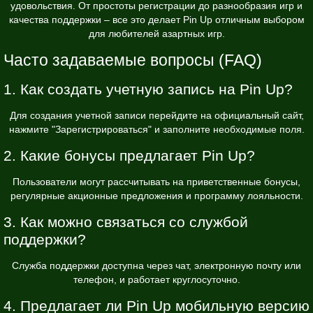
удовольствия. От простоты регистрации до разнообразия игр и
качества поддержки – все это делает Pin Up отличным выбором
для любителей азартных игр.
Часто задаваемые вопросы (FAQ)
1. Как создать учетную запись на Pin Up?
Для создания учетной записи перейдите на официальный сайт,
нажмите "Зарегистрироваться" и заполните необходимые поля.
2. Какие бонусы предлагает Pin Up?
Пользователи могут рассчитывать на приветственные бонусы,
регулярные акционные предложения и программу лояльности.
3. Как можно связаться со службой
поддержки?
Служба поддержки доступна через чат, электронную почту или
телефон, и работает круглосуточно.
4. Предлагает ли Pin Up мобильную версию