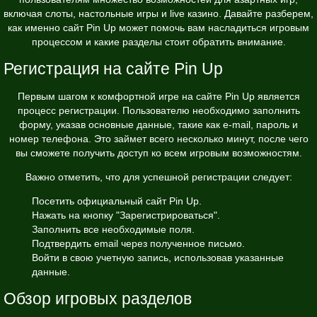
включая слоты, настольные игры и live казино. Давайте разберем,
как именно сайт Pin Up может помочь вам насладиться игровым
процессом и какие разделы стоит обратить внимание.
Регистрация на сайте Pin Up
Первым шагом к комфортной игре на сайте Pin Up является
процесс регистрации. Пользователю необходимо заполнить
форму, указав основные данные, такие как e-mail, пароль и
номер телефона. Это займет всего несколько минут, после чего
вы сможете получить доступ ко всем игровым возможностям.
Важно отметить, что для успешной регистрации следует:
Посетить официальный сайт Pin Up.
Нажать на кнопку "Зарегистрироваться".
Заполнить все необходимые поля.
Подтвердить email через полученное письмо.
Войти в свою учетную запись, использовав указанные
данные.
Обзор игровых разделов