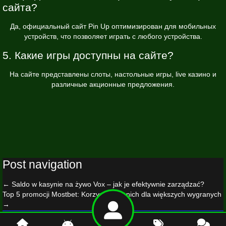
сайта?
Да, официальный сайт Pin Up оптимизирован для мобильных
устройств, что позволяет играть с любого устройства.
5. Какие игры доступны на сайте?
На сайте представлены слоты, настольные игры, live казино и
различные акционные предложения.
Post navigation
←
Saldo w kasynie na żywo Vox – jak je efektywnie zarządzać?
Top 5 promocji Mostbet: Korzystanie z nich dla większych wygranych
→