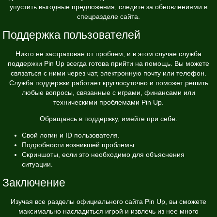
упустить выгодные предложения, следите за обновлениями в
спецразделе сайта.
Поддержка пользователей
Никто не застрахован от проблем, и в этом случае служба
поддержки Pin Up всегда готова прийти на помощь. Вы можете
связаться с ними через чат, электронную почту или телефон.
Служба поддержки работает круглосуточно и поможет решить
любые вопросы, связанные с играми, финансами или
техническими проблемами
Pin Up
.
Обращаясь в поддержку, имейте при себе:
Свой логин и ID пользователя.
Подробности возникшей проблемы.
Скриншоты, если это необходимо для объяснения
ситуации.
Заключение
Изучая все разделы официального сайта Pin Up, вы сможете
максимально насладиться игрой и извлечь из нее много