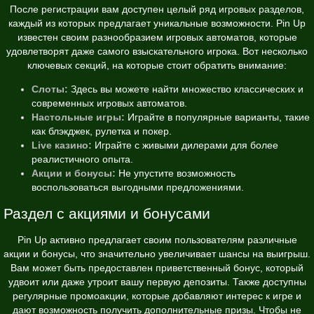
После регистрации вам доступен целый ряд игровых разделов,
каждый из которых предлагает уникальные возможности. Pin Up
известен своим разнообразием игровых автоматов, которые
удовлетворят даже самого взыскательного игрока. Вот несколько
ключевых секций, на которые стоит обратить внимание:
Слоты:
Здесь вы можете найти множество классических и
современных игровых автоматов.
Настольные игры:
Играйте в популярные варианты, такие
как блэкджек, рулетка и покер.
Live казино:
Играйте с живыми дилерами для более
реалистичного опыта.
Акции и бонусы:
Не упустите возможность
воспользоваться выгодными предложениями.
Раздел с акциями и бонусами
Pin Up активно предлагает своим пользователям различные
акции и бонусы, что значительно увеличивает шансы на выигрыш.
Вам может быть предоставлен приветственный бонус, который
удвоит или даже утроит вашу первую депозиты. Также доступны
регулярные промоакции, которые добавляют интерес к игре и
дают возможность получить дополнительные призы. Чтобы не