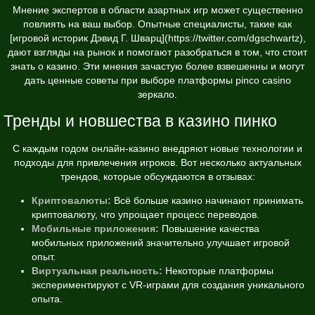
Мнение экспертов в области азартных игр может существенно
повлиять на ваш выбор. Опытные специалисты, такие как
[игровой историк Дэвид Г. Шварц](https://twitter.com/dgschwartz),
дают взгляды на рынок и помогают разобраться в том, что стоит
знать о казино. Эти мнения зачастую более взвешенны и могут
дать ценные советы при выборе платформы
pinco casino
зеркало
.
Тренды и новшества в казино пинко
С каждым годом онлайн-казино внедряют новые технологии и
подходы для привлечения игроков. Вот несколько актуальных
трендов, которые обсуждаются в отзывах:
Криптовалюты:
Всё больше казино начинают принимать
криптовалюту, что упрощает процесс переводов.
Мобильные приложения:
Повышение качества
мобильных приложений значительно улучшает игровой
опыт.
Виртуальная реальность:
Некоторые платформы
экспериментируют с VR-играми для создания уникального
опыта.