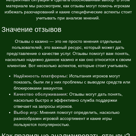
материале мы рассмотрим, как отзывы могут помочь игрокам
избежать разочарований и какие специфические аспекты стоит
учитывать при анализе мнений.
Значение отзывов
Отзывы о казино — это не просто мнения отдельных
пользователей, это важный ресурс, который может дать
представление о качестве услуг. Отзывы помогут вам понять,
насколько надежно данное казино и как оно относится к своим
клиентам. Вот несколько аспектов, которые стоит учитывать:
Надёжность платформы:
Испытания игроков могут
показать, были ли у них проблемы с выводом средств или
блокировками аккаунтов.
Качество обслуживания:
Отзывы могут дать понять,
насколько быстро и эффективно служба поддержки
отвечает на запросы игроков.
Выбор игр:
Mнения помогут определить, насколько
разнообразен игровой ассортимент и какие игры
пользуются популярностью.
Как правильно анализировать отзывы?