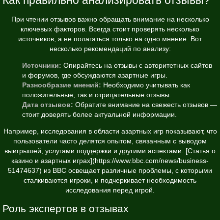
При чтении отзывов важно обращать внимание на несколько
ключевых факторов. Всегда стоит проверять несколько
источников, а не полагаться только на одно мнение. Вот
несколько рекомендаций по анализу:
Источники:
Опирайтесь на отзывы с авторитетных сайтов
и форумов, где обсуждаются азартные игры.
Разнообразие мнений:
Необходимо учитывать как
положительные, так и отрицательные отзывы.
Дата отзывов:
Обратите внимание на свежесть отзывов —
стоит доверять более актуальной информации.
Например, исследования в области азартных игр показывают, что
пользователи часто делятся опытом, связанным с выводом
выигрышей, услугами поддержки и другими аспектами. [Статья о
казино и азартных играх](https://www.bbc.com/news/business-
51474637) из BBC освещает различные проблемы, с которыми
сталкиваются игроки, и подчеркивает необходимость
исследования перед игрой.
Роль экспертов в отзывах