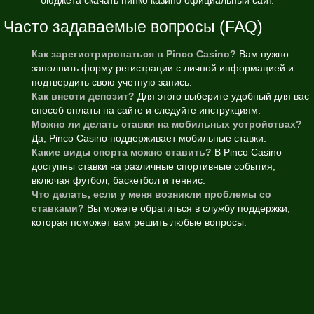
Часто задаваемые вопросы (FAQ)
Как зарегистрироваться в Pinco Casino?
Вам нужно
заполнить форму регистрации с личной информацией и
подтвердить свою учетную запись.
Как внести депозит?
Для этого выберите удобный для вас
способ оплаты на сайте и следуйте инструкциям.
Можно ли делать ставки на мобильных устройствах?
Да, Pinco Casino поддерживает мобильные ставки.
Какие виды спорта можно ставить?
В Pinco Casino
доступны ставки на различные спортивные события,
включая футбол, баскетбол и теннис.
Что делать, если у меня возникли проблемы со
ставками?
Вы можете обратиться в службу поддержки,
которая поможет вам решить любые вопросы.