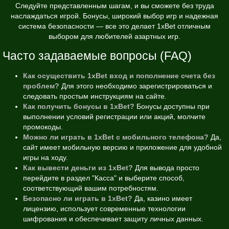
Следуйте представленным шагам, и вы сможете без труда
наслаждаться игрой. Бонусы, широкий выбор игр и надежная
система безопасности — все это делает 1xBet отличным
выбором для любителей азартных игр.
Часто задаваемые вопросы (FAQ)
Как осуществить 1xBet вход и пополнение счета без
проблем?
Для этого необходимо зарегистрироваться и
следовать простым инструкциям на сайте.
Как получить бонусы в 1xBet?
Бонусы доступны при
выполнении условий регистрации или акций, молчите
промокоды.
Можно ли играть в 1xBet с мобильного телефона?
Да,
сайт имеет мобильную версию и приложение для удобной
игры на ходу.
Как вывести деньги из 1xBet?
Для вывода просто
перейдите в раздел "Касса" и выберите способ,
соответствующий вашим потребностям.
Безопасно ли играть в 1xBet?
Да, казино имеет
лицензию, использует современные технологии
шифрования и обеспечивает защиту личных данных.