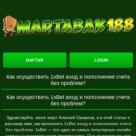
DAFTAR
LOGIN
Как осуществить 1xBet вход и пополнение счета
без проблем?
Как осуществить 1xBet вход и пополнение счета
без проблем?
Здравствуйте, меня зовут Алексей Смирнов, и в этой статье я
расскажу вам, как выполнить
1xBet вход и пополнение счета
без проблем
. 1xBet — это одно из самых популярных онлайн
казино на русскоязычном пространстве. Оно подходит как для