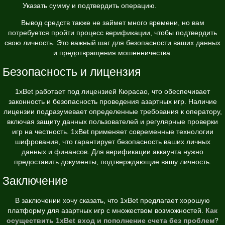
Указать сумму и подтвердить операцию.
Вывод средств также не займет много времени, но вам
потребуется пройти процесс верификации, чтобы подтвердить
свою личность. Это важный шаг для безопасности ваших данных
и предотвращения мошенничества.
Безопасность и лицензия
1xBet работает под лицензией Кюрасао, что обеспечивает
законность и безопасность проведения азартных игр. Наличие
лицензии подразумевает определенные требования к оператору,
включая защиту данных пользователей и регулярные проверки
игр на честность. 1xBet применяет современные технологии
шифрования, что гарантирует безопасность ваших личных
данных и финансов. Для верификации аккаунта нужно
предоставить документы, подтверждающие вашу личность.
Заключение
В заключении хочу сказать, что 1xBet предлагает хорошую
платформу для азартных игр с множеством возможностей.
Как
осуществить 1xBet вход и пополнение счета без проблем
?