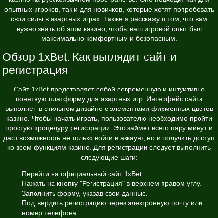
опытных игроков, так и для новичков, которые хотят попробовать
свои силы в азартных играх. Также я расскажу о том, что вам
нужно знать об этом казино, чтобы ваш игровой опыт был
максимально комфортным и безопасным.
Обзор 1xBet: Как выглядит сайт и
регистрация
Сайт 1xBet представляет собой современную и интуитивно
понятную платформу для азартных игр. Интерфейс сайта
выполнен в стильном дизайне с элементами фирменных цветов
казино. Чтобы начать играть, пользователю необходимо пройти
простую процедуру регистрации. Это займет всего пару минут и
даст возможность не только войти в аккаунт, но и получить доступ
ко всем функциям казино. Для регистрации следует выполнить
следующие шаги:
Перейти на официальный сайт 1xBet.
Нажать на кнопку "Регистрация" в верхнем правом углу.
Заполнить форму, указав свои данные.
Подтвердить регистрацию через электронную почту или
номер телефона.