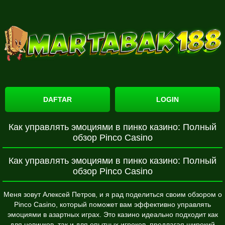
DAFTAR
LOGIN
Как управлять эмоциями в пинко казино: Полный
обзор Pinco Casino
Как управлять эмоциями в пинко казино: Полный
обзор Pinco Casino
Меня зовут Алексей Петров, и я рад поделиться своим обзором о
Pinco Casino, который поможет вам эффективно управлять
эмоциями в азартных играх. Это казино идеально подходит как
для новичков, так и для опытных игроков, предлагая широкий