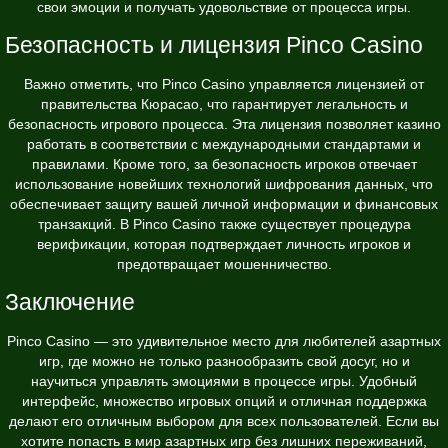
свои эмоции и получать удовольствие от процесса игры.
Безопасность и лицензия Pinco Casino
Важно отметить, что Pinco Casino управляется лицензией от
правительства Кюрасао, что гарантирует легальность и
безопасность игрового процесса. Эта лицензия позволяет казино
работать в соответствии с международными стандартами и
правилами. Кроме того, за безопасность игроков отвечает
использование новейших технологий шифрования данных, что
обеспечивает защиту вашей личной информации и финансовых
транзакций. В Pinco Casino также существует процедура
верификации, которая подтверждает личность игроков и
предотвращает мошенничество.
Заключение
Pinco Casino — это удивительное место для любителей азартных
игр, где можно не только разнообразить свой досуг, но и
научиться управлять эмоциями в процессе игры. Удобный
интерфейс, множество игровых опций и отличная поддержка
делают его отличным выбором для всех пользователей. Если вы
хотите попасть в мир азартных игр без лишних переживаний,