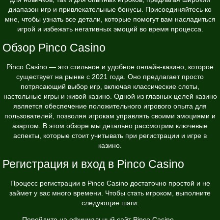
диапазон игр и привлекательные бонусы. Присоединяйтесь ко
мне, чтобы узнать все детали, которые помогут вам насладиться
игрой и избежать негативных эмоций во время процесса.
Обзор Pinco Casino
Pinco Casino — это стильное и удобное онлайн-казино, которое
существует на рынке с 2021 года. Оно предлагает просто
потрясающий выбор игр, включая классические слоты,
настольные игры и живой казино. Одной из главных целей казино
является обеспечение положительного игрового опыта для
пользователей, позволяя игрокам управлять своими эмоциями и
азартом. В этом обзоре мы детально рассмотрим ключевые
аспекты, которые стоит учитывать при регистрации и игре в
казино.
Регистрация и вход в Pinco Casino
Процесс регистрации в Pinco Casino достаточно простой и не
займет у вас много времени. Чтобы стать игроком, выполните
следующие шаги:
Перейдите на официальный сайт Pinco Casino.