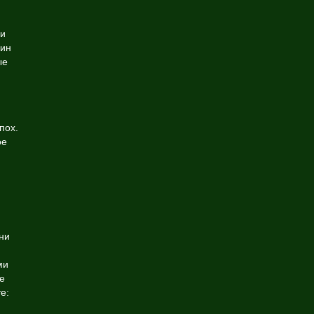
ии
вин
ые
пох.
ое
ни
ми
е
е: