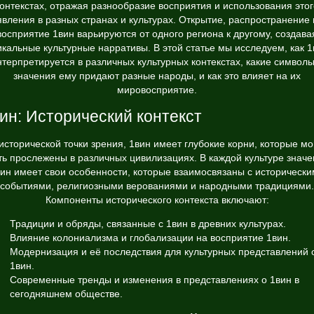
контекстах, отражая разнообразие восприятия и использования этог
явления в разных странах и культурах. Открытие, распространение 
восприятие 1вин варьируются от одного региона к другому, создава
икальные культурные нарративы. В этой статье мы исследуем, как 1
нтерпретируется в различных культурных контекстах, какие символы
значения ему придают разные народы, и как это влияет на их
мировосприятие.
ин: Исторический контекст
исторической точки зрения, 1вин имеет глубокие корни, которые мо
ть прослежены в различных цивилизациях. В каждой культуре значе
ин имеет свои особенности, которые взаимосвязаны с историческ
событиями, религиозными верованиями и народными традициями.
Компоненты исторического контекста включают:
Традиции и обряды, связанные с 1вин в древних культурах.
Влияние колониализма и глобализации на восприятие 1вин.
Модернизация и её последствия для культурных представлений 
1вин.
Современные тренды и изменения в представлениях о 1вин в
сегодняшнем обществе.