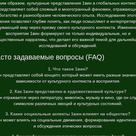
ким образом, культурные представления 1вин в глобальных контекс
редставляют собой сложный и многогранный феномен, отражающ
богатство и разнообразие человеческого опыта. Исследование этог
ения позволяет глубже понять, как люди осмысляют и интерпрети
ужающий мир через призму своего культурного контекста. Изменен
восприятии 1вин формируют не только индивидуальные, но и
щественные нарративы, что делает его важной темой для дальней
исследований и обсуждений.
сто задаваемые вопросы (FAQ)
1. Что такое 1вин?
н представляет собой концепт, который может иметь разные значен
зависимости от культурного контекста и восприятия.
2. Как 1вин представлен в художественной культуре?
н отражается через литературу, живопись, музыку и кино, где он сл
символом различных эмоций и культурных состояний.
3. Какие социальные аспекты 1вин влияют на общество?
н может влиять на социальные движения, формирование идентичн
и обсуждения этических вопросов.