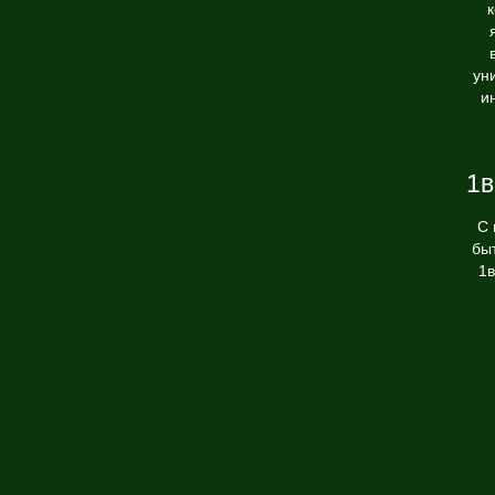
ун
и
1в
С 
бы
1в