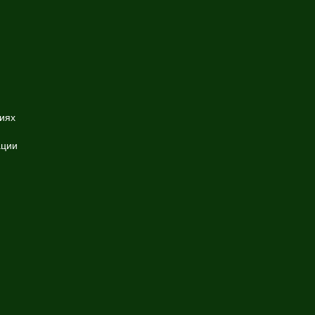
иях
ации