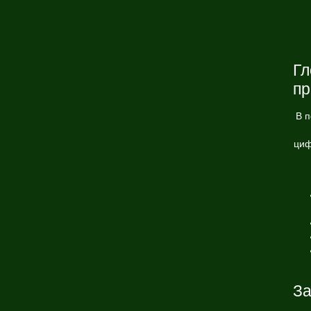
Гл
пр
В 
циф
За