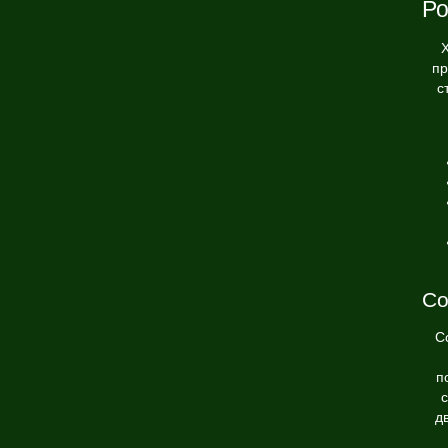
Ро
Х
пр
с
Со
С
п
д