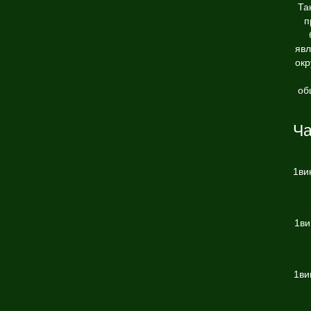
Та
п
явл
окр
об
Ча
1ви
1ви
1ви