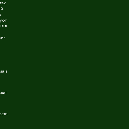
тах
ий
о
руют
ия в
ших
ия в
ужит
ости