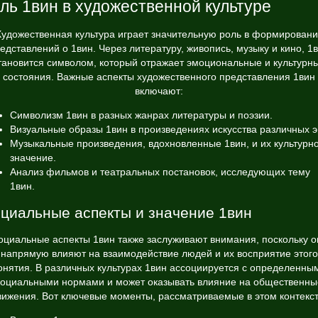
ль 1вин в художественной культуре
удожественная культура играет значительную роль в формирован
едставлений о 1вин. Через литературу, живопись, музыку и кино, 1
тановится символом, который отражает эмоциональные и культурн
состояния. Важные аспекты художественного представления 1вин
включают:
Символизм 1вин в разных жанрах литературы и поэзии.
Визуальные образы 1вин в произведениях искусства различных э
Музыкальные произведения, вдохновленные 1вин, и их культурн
значение.
Анализ фильмов и театральных постановок, исследующих тему
1вин.
циальные аспекты и значение 1вин
оциальные аспекты 1вин также заслуживают внимания, поскольку о
напрямую влияют на взаимодействие людей и их восприятие этого
онятия. В различных культурах 1вин ассоциируется с определенны
социальными нормами и может оказывать влияние на общественны
вижения. Вот ключевые моменты, рассматриваемые в этом контекст