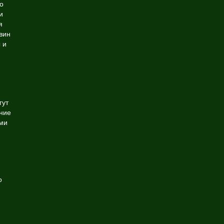
о
и
я
вин
 и
гут
ние
ими
о