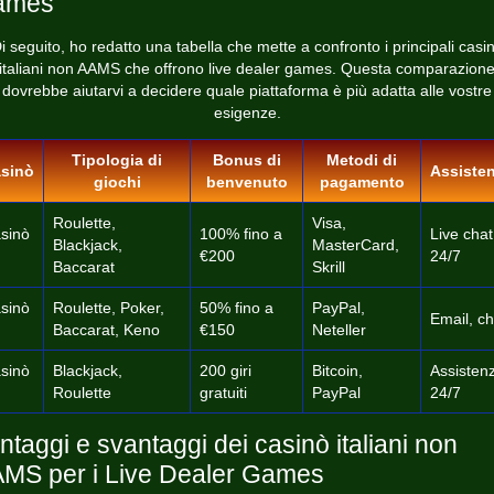
ames
i seguito, ho redatto una tabella che mette a confronto i principali casi
italiani non AAMS che offrono live dealer games. Questa comparazion
dovrebbe aiutarvi a decidere quale piattaforma è più adatta alle vostre
esigenze.
Tipologia di
Bonus di
Metodi di
sinò
Assiste
giochi
benvenuto
pagamento
Roulette,
Visa,
sinò
100% fino a
Live chat
Blackjack,
MasterCard,
€200
24/7
Baccarat
Skrill
sinò
Roulette, Poker,
50% fino a
PayPal,
Email, ch
Baccarat, Keno
€150
Neteller
sinò
Blackjack,
200 giri
Bitcoin,
Assisten
Roulette
gratuiti
PayPal
24/7
ntaggi e svantaggi dei casinò italiani non
MS per i Live Dealer Games