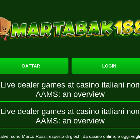
DAFTAR
LOGIN
Live dealer games at casino italiani non
AAMS: an overview
Live dealer games at casino italiani non
AAMS: an overview
alve, sono Marco Rossi, esperto di giochi da casinò online, e oggi vogl