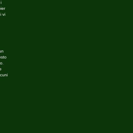
i
ier
 vi
un
esto
o.
e
lcuni