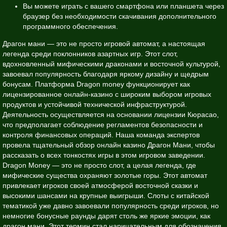
Вы можете играть с вашего смартфона или планшета через
браузер без необходимости скачивания дополнительного
программного обеспечения.
Драгон мани — это не просто игровой автомат, а настоящая
легенда среди поклонников азартных игр. Этот слот,
вдохновленный мифическими драконами и восточной культурой,
завоевал популярность благодаря яркому дизайну и щедрым
бонусам. Платформа Dragon money функционирует как
лицензированное онлайн-казино с широким выбором игровых
продуктов и устойчивой технической инфраструктурой.
Деятельность осуществляется на основании лицензии Кюрасао,
что предполагает соблюдение регламентов безопасности и
контроля финансовых операций. Наша команда экспертов
провела тщательный обзор онлайн казино Драгон Мани, чтобы
рассказать о всех тонкостях игры в этом игровом заведении.
Dragon Money — это не просто слот, а целая легенда, где
мифические существа охраняют золотые горы. Этот автомат
привлекает игроков своей атмосферой восточной сказки и
высокими шансами на крупные выигрыши. Слоты с китайской
тематикой уже давно завоевали популярность среди игроков, но
немногие бонусные раунды дарят столь же яркие эмоции, как
драгон мани. Этот термин стал нарицательным для обозначения