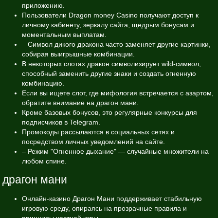
приложению.
Пользователи Dragon money Casino получают доступ к
личному кабинету, зеркалу сайта, щедрым бонусам и
моментальным выплатам.
– Символ дикого дракона часто заменяет другие картинки,
собирая выигрышные комбинации.
В некоторых слотах дракон символизирует wild-символ,
способный заменить другие знаки и создать огненную
комбинацию.
Если вы ищете слот, где мифология встречается с азартом,
обратите внимание на драгон мани.
Кроме базовых бонусов, это регулярные конкурсы для
подписчиков в Telegram.
Промокоды рассылаются в социальных сетях и
посредством личных уведомлений на сайте.
– Режим "Огненное дыхание" — случайные множители на
любом спине.
драгон мани
Онлайн-казино Драгон Мани поддерживает стабильную
игровую среду, опираясь на прозрачные правила и
принципы честной игры.