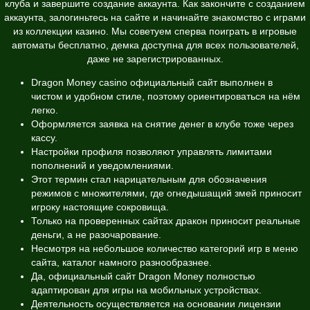
клуба и завершите создание аккаунта. Как закончите с созданием
аккаунта, залогиньтесь на сайте и начинайте знакомство с играми
из коллекции казино. Мы советуем сперва поиграть в игровые
автоматы бесплатно, демка доступна для всех пользователей,
даже не зарегистрированных.
Dragon Money casino официальный сайт выполнен в
чистом и удобном стиле, поэтому ориентироваться на нём
легко.
Оформляется заявка на снятие денег в клубе тоже через
кассу.
Настройки профиля позволяют управлять лимитами
пополнений и уведомлениями.
Этот термин стал нарицательным для обозначения
режимов с множителями, где огнедышащий змей приносит
игроку настоящие сокровища.
Только на проверенных сайтах дракон приносит реальные
деньги, а не разочарование.
Несмотря на небольшое количество категорий игр в меню
сайта, каталог намного разнообразнее.
Да, официальный сайт Dragon Money полностью
адаптирован для игры на мобильных устройствах.
Деятельность осуществляется на основании лицензии