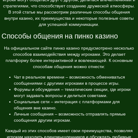
стратегиями, что способствует созданию дружеской атмосферы.
В этой статье мы рассмотрим различные способы общения
внутри казино, их преимущества и некоторые полезные советы
для успешной коммуникации.
Способы общения на пинко казино
На официальном сайте пинко казино предусмотрено несколько
способов взаимодействия между игроками. Это делает
платформу более интерактивной и вовлекающей. К основным
способам общения можно отнести:
Чат в реальном времени – возможность обмениваться
сообщениями с другими игроками в процессе игры.
Форумы и обсуждения – тематические секции, где игроки
могут задавать вопросы и делиться советами.
Социальные сети – интеграция с платформами для
общения вне казино.
Личные сообщения – возможность отправлять прямые
сообщения другим игрокам.
Каждый из этих способов имеет свои преимущества, позволяя
игрокам находить единомышленников и обсуждать любимые