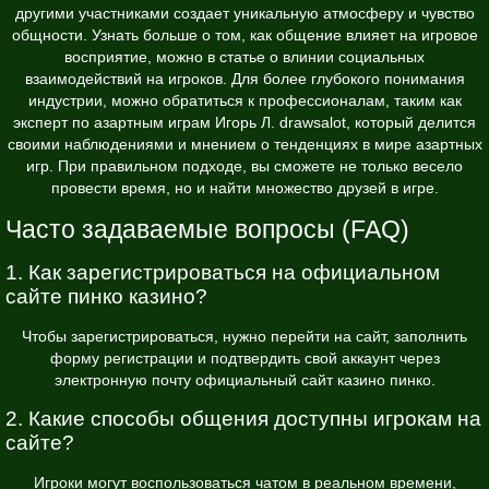
другими участниками создает уникальную атмосферу и чувство
общности. Узнать больше о том, как общение влияет на игровое
восприятие, можно в статье о
влинии социальных
взаимодействий на игроков
. Для более глубокого понимания
индустрии, можно обратиться к профессионалам, таким как
эксперт по азартным играм Игорь Л. drawsalot
, который делится
своими наблюдениями и мнением о тенденциях в мире азартных
игр. При правильном подходе, вы сможете не только весело
провести время, но и найти множество друзей в игре.
Часто задаваемые вопросы (FAQ)
1. Как зарегистрироваться на официальном
сайте пинко казино?
Чтобы зарегистрироваться, нужно перейти на сайт, заполнить
форму регистрации и подтвердить свой аккаунт через
электронную почту
официальный сайт казино пинко
.
2. Какие способы общения доступны игрокам на
сайте?
Игроки могут воспользоваться чатом в реальном времени,