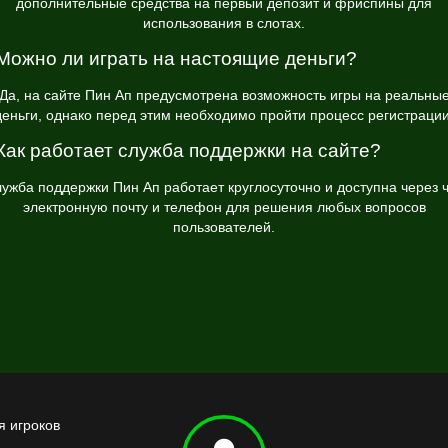
дополнительные средства на первый депозит и фриспины для
использования в слотах.
 Можно ли играть на настоящие деньги?
Да, на сайте Пин Ап предусмотрена возможность игры на реальны
деньги, однако перед этим необходимо пройти процесс регистрации
 Как работает служба поддержки на сайте?
ужба поддержки Пин Ап работает круглосуточно и доступна через ч
электронную почту и телефон для решения любых вопросов
пользователей.
 игроков