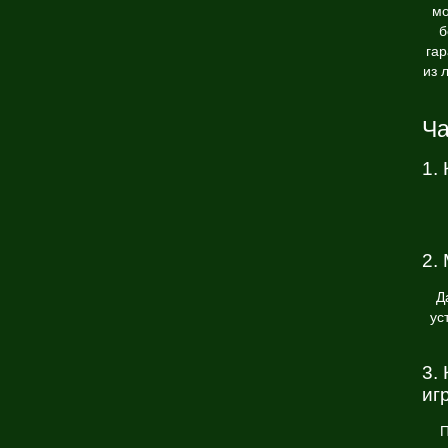
мо
б
га
из 
Ча
1.
2.
Д
ус
3.
иг
П