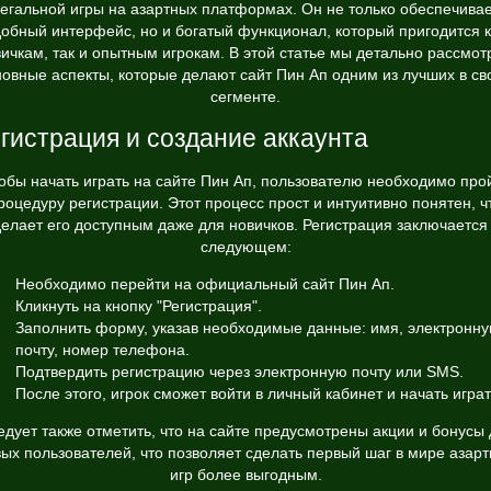
егальной игры на азартных платформах. Он не только обеспечива
добный интерфейс, но и богатый функционал, который пригодится к
ичкам, так и опытным игрокам. В этой статье мы детально рассмо
новные аспекты, которые делают сайт Пин Ап одним из лучших в св
сегменте.
гистрация и создание аккаунта
обы начать играть на сайте Пин Ап, пользователю необходимо про
роцедуру регистрации. Этот процесс прост и интуитивно понятен, ч
елает его доступным даже для новичков. Регистрация заключается
следующем:
Необходимо перейти на официальный сайт Пин Ап.
Кликнуть на кнопку "Регистрация".
Заполнить форму, указав необходимые данные: имя, электронн
почту, номер телефона.
Подтвердить регистрацию через электронную почту или SMS.
После этого, игрок сможет войти в личный кабинет и начать играт
дует также отметить, что на сайте предусмотрены акции и бонусы
ых пользователей, что позволяет сделать первый шаг в мире азар
игр более выгодным.