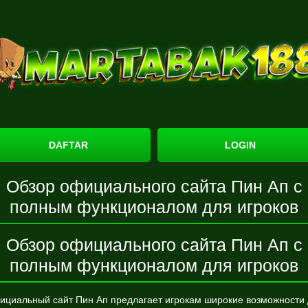
DAFTAR
LOGIN
Обзор официального сайта Пин Ап с
полным функционалом для игроков
Обзор официального сайта Пин Ап с
полным функционалом для игроков
циальный сайт Пин Ап предлагает игрокам широкие возможности