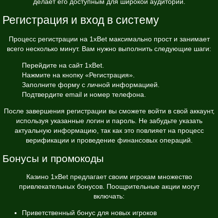
делает его доступным для широкой аудитории.
Регистрация и вход в систему
Процесс регистрации на 1xBet максимально прост и занимает
всего несколько минут. Вам нужно выполнить следующие шаги:
Перейдите на сайт 1xBet.
Нажмите на кнопку «Регистрация».
Заполните форму с личной информацией.
Подтвердите email и номер телефона.
После завершения регистрации вы сможете войти в свой аккаунт,
используя указанные логин и пароль. Не забудьте указать
актуальную информацию, так как это повлияет на процесс
верификации и проведение финансовых операций.
Бонусы и промокоды
Казино 1xBet предлагает своим игрокам множество
привлекательных бонусов. Поощрительные акции могут
включать:
Приветственный бонус для новых игроков