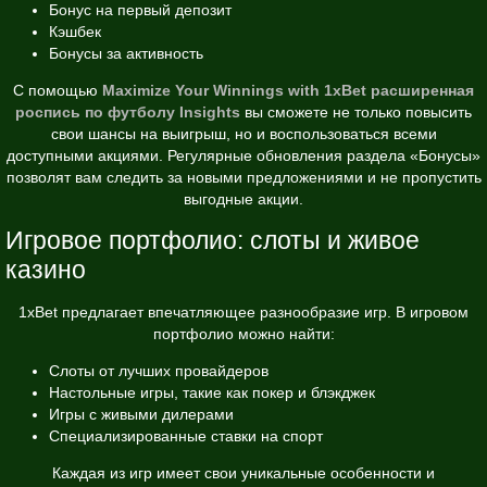
Бонус на первый депозит
Кэшбек
Бонусы за активность
С помощью
Maximize Your Winnings with 1xBet расширенная
роспись по футболу Insights
вы сможете не только повысить
свои шансы на выигрыш, но и воспользоваться всеми
доступными акциями. Регулярные обновления раздела «Бонусы»
позволят вам следить за новыми предложениями и не пропустить
выгодные акции.
Игровое портфолио: слоты и живое
казино
1xBet предлагает впечатляющее разнообразие игр. В игровом
портфолио можно найти:
Слоты от лучших провайдеров
Настольные игры, такие как покер и блэкджек
Игры с живыми дилерами
Специализированные ставки на спорт
Каждая из игр имеет свои уникальные особенности и