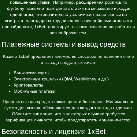
повышенные ставки. Например, расширенная роспись по
футболу позволяет вам делать ставки на множество исходов
одной игры, что значительно увеличивает ваши шансы на
выигрыш. Благодаря сотрудничеству с крупнейшими игровыми
провайдерами, 1xBet гарантирует высокое качество разработок и
разнообразие тем.
Платежные системы и вывод средств
Казино 1xBet предлагает множество способов пополнения счета
и вывода средств, включая:
Банковские карты
Электронные кошельки (Qiwi, WebMoney и др.)
Криптовалюты
Мобильные платежи
Процесс вывода средств также прост и безопасен. Минимальная
сумма для вывода обозначается для каждого метода отдельно.
Обратите внимание, что в некоторых случаях требуется
верификация личности, чтобы предотвратить мошенничество.
Безопасность и лицензия 1xBet