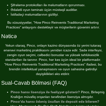
Şifrələmə protokolları ilə məlumatların qorunması.
Ədalətli oyun təminatı üçün müstəqil auditlər.
İstifadəçi məlumatlarının gizliliyi.
Bu xüsusiyyətlər, "How Pinco Reinvents Traditional Marketing
Practices" anlayışını dəstəkləyir və müştərilərin güvənini artırır.
Nəticə
Yekun olaraq, Pinco, onlayn kazino dünyasında öz yerini tutaraq
ənənəvi marketinq praktikasını yenidən icazə edir. Sadə interfeysi,
zəngin oyun seçimi, cəlbedici bonuslar və yüksək təhlükəsizlik
standartları ilə tanınır. Pinco, hər kəs üçün ideal bir platformadır.
"How Pinco Reinvents Traditional Marketing Practices" ifadəsi, bu
brendin intellektual yanaşmasını və oyun sahəsinə gətirdiyi
dəyişiklikləri əks etdirir.
Sual-Cavab Bölməsi (FAQ)
Pinco hansı lisenziya ilə fəaliyyət göstərir?
Pinco, Birləşmiş
Krallığın müvafiq orqanları tərəfindən lisenziya almışdır.
Pinco’da hansı ödəniş üsulları ilə depozit edə bilərəm?