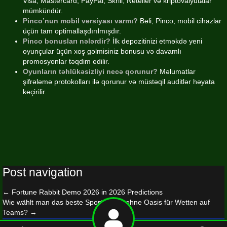
Visa, Mastercard, PayPal, Skrill, Neteller və kriptovalyutalar
mümkündür.
Pinco’nun mobil versiyası varmı?
Bəli, Pinco, mobil cihazlar
üçün tam optimallaşdırılmışdır.
Pinco bonusları nələrdir?
İlk depozitinizi etməkdə yeni
oyunçular üçün xoş gəlmisiniz bonusu və davamlı
promosyonlar təqdim edilir.
Oyunların təhlükəsizliyi necə qorunur?
Məlumatlar
şifrələmə protokolları ilə qorunur və müstəqil auditlər həyata
keçirilir.
Post navigation
←
Fortune Rabbit Demo 2026 in 2026 Predictions
Wie wählt man das beste Sportwetten ohne Oasis für Wetten auf
Teams?
→