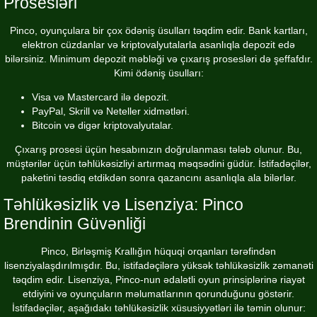
Prosesləri
Pinco, oyunçulara bir çox ödəniş üsulları təqdim edir. Bank kartları,
elektron cüzdanlar və kriptovalyutalarla asanlıqla depozit edə
bilərsiniz. Minimum depozit məbləği və çıxarış prosesləri də şeffafdır.
Kimi ödəniş üsulları:
Visa və Mastercard ilə depozit.
PayPal, Skrill və Neteller xidmətləri.
Bitcoin və digər kriptovalyutalar.
Çıxarış prosesi üçün hesabınızın doğrulanması tələb olunur. Bu,
müştərilər üçün təhlükəsizliyi artırmaq məqsədini güdür. İstifadəçilər,
paketini təsdiq etdikdən sonra qazancını asanlıqla ala bilərlər.
Təhlükəsizlik və Lisenziya: Pinco
Brendinin Güvənliği
Pinco, Birləşmiş Krallığın hüquqi orqanları tərəfindən
lisenziyalaşdırılmışdır. Bu, istifadəçilərə yüksək təhlükəsizlik zəmanəti
təqdim edir. Lisenziya, Pinco-nun ədalətli oyun prinsiplərinə riayət
etdiyini və oyunçuların məlumatlarının qorunduğunu göstərir.
İstifadəçilər, aşağıdakı təhlükəsizlik xüsusiyyətləri ilə təmin olunur: