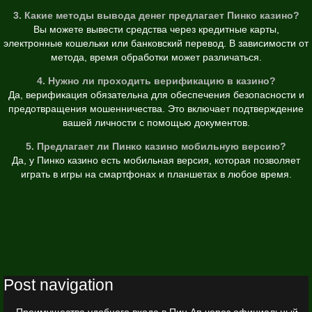
3. Какие методы вывода денег предлагает Пинко казино?
Вы можете вывести средства через кредитные карты,
электронные кошельки или банковский перевод. В зависимости от
метода, время обработки может различаться.
4. Нужно ли проходить верификацию в казино?
Да, верификация обязательна для обеспечения безопасности и
предотвращения мошенничества. Это включает подтверждение
вашей личности с помощью документов.
5. Предлагает ли Пинко казино мобильную версию?
Да, у Пинко казино есть мобильная версия, которая позволяет
играть в игры на смартфонах и планшетах в любое время.
Post navigation
←
Преимущества удобного входа в Пин Ап через официальный