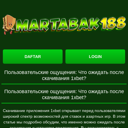
DAFTAR
LOGIN
Пользовательские ощущения: Что ожидать после
скачивания 1xbet?
Пользовательские ощущения: Что ожидать после
скачивания 1xbet?
Скачивание приложения 1xbet открывает перед пользователями
широкий спектр возможностей для ставок и азартных игр. В этом
статье мы подробно обсудим, что именно можно ожидать после
скачивания и установки приложения. Вы познакомитесь с