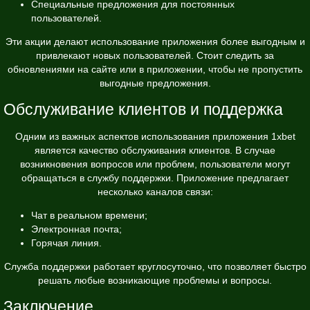
Специальные предложения для постоянных
пользователей.
Эти акции делают использование приложения более выгодным и
привлекают новых пользователей. Стоит следить за
обновлениями на сайте или в приложении, чтобы не пропустить
выгодные предложения.
Обслуживание клиентов и поддержка
Одним из важных аспектов использования приложения 1xbet
является качество обслуживания клиентов. В случае
возникновения вопросов или проблем, пользователи могут
обращаться в службу поддержки. Приложение предлагает
несколько каналов связи:
Чат в реальном времени;
Электронная почта;
Горячая линия.
Служба поддержки работает круглосуточно, что позволяет быстро
решать любые возникающие проблемы и вопросы.
Заключение