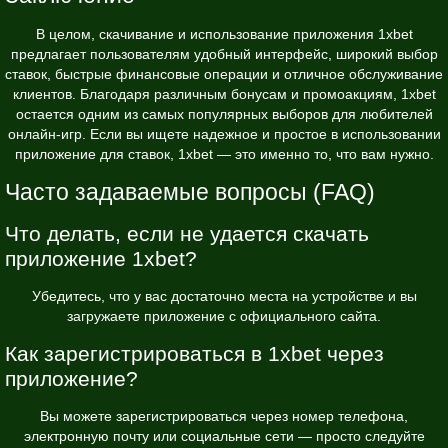
В целом, скачивание и использование приложения 1xbet
предлагает пользователям удобный интерфейс, широкий выбор
ставок, быстрые финансовые операции и отличное обслуживание
клиентов. Благодаря различным бонусам и промоакциям, 1xbet
остается одним из самых популярных выборов для любителей
онлайн-игр. Если вы ищете надежное и простое в использовании
приложение для ставок, 1xbet — это именно то, что вам нужно.
Часто задаваемые вопросы (FAQ)
Что делать, если не удается скачать
приложение 1xbet?
Убедитесь, что у вас достаточно места на устройстве и вы
загружаете приложение с официального сайта.
Как зарегистрироваться в 1xbet через
приложение?
Вы можете зарегистрироваться через номер телефона,
электронную почту или социальные сети — просто следуйте