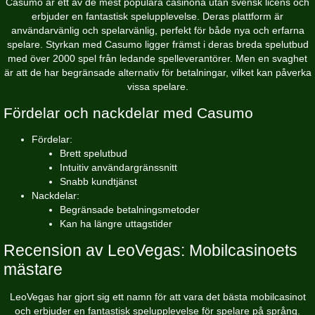
Casumo är ett av de mest populära casinona utan svensk licens och
erbjuder en fantastisk spelupplevelse. Deras plattform är
användarvänlig och spelarvänlig, perfekt för både nya och erfarna
spelare. Styrkan med Casumo ligger främst i deras breda spelutbud
med över 2000 spel från ledande spelleverantörer. Men en svaghet
är att de har begränsade alternativ för betalningar, vilket kan påverka
vissa spelare.
Fördelar och nackdelar med Casumo
Fördelar:
Brett spelutbud
Intuitiv användargränssnitt
Snabb kundtjänst
Nackdelar:
Begränsade betalningsmetoder
Kan ha längre uttagstider
Recension av LeoVegas: Mobilcasinoets
mästare
LeoVegas har gjort sig ett namn för att vara det bästa mobilcasinot
och erbjuder en fantastisk spelupplevelse för spelare på språng.