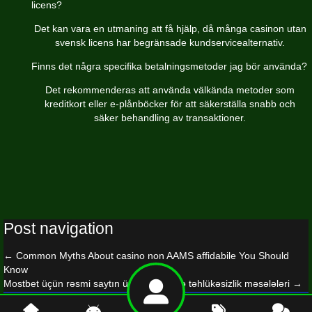
licens?
Det kan vara en utmaning att få hjälp, då många casinon utan
svensk licens har begränsade kundservicealternativ.
Finns det några specifika betalningsmetoder jag bör använda?
Det rekommenderas att använda välkända metoder som
kreditkort eller e-plånböcker för att säkerställa snabb och
säker behandling av transaktioner.
Post navigation
←
Common Myths About casino non AAMS affidabile You Should
Know
Mostbet üçün rəsmi saytın üstünlükləri və təhlükəsizlik məsələləri
→