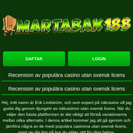
DAFTAR
LOGIN
Recension av populära casino utan svensk licens
Recension av populära casino utan svensk licens
Hej, mitt namn är Erik Lindström, och som expert på nätcasino vill jag
guida dig genom djungeln av nätcasinon utan svensk licens. När du
väljer den bästa plattformen är det viktigt att förstå variationerna
mellan olika alternativ. I denna artikel kommer jag att gå igenom och
jämföra några av de mest populära casinona utan svensk licens,
samt ge dig tips på hur du väljer rätt för dina behov.