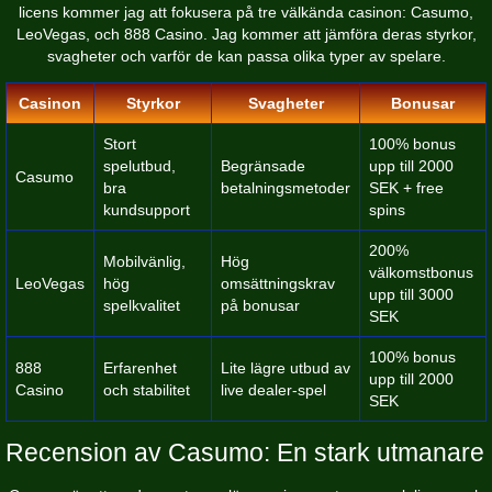
licens kommer jag att fokusera på tre välkända casinon: Casumo,
LeoVegas, och 888 Casino. Jag kommer att jämföra deras styrkor,
svagheter och varför de kan passa olika typer av spelare.
Casinon
Styrkor
Svagheter
Bonusar
Stort
100% bonus
spelutbud,
Begränsade
upp till 2000
Casumo
bra
betalningsmetoder
SEK + free
kundsupport
spins
200%
Mobilvänlig,
Hög
välkomstbonus
LeoVegas
hög
omsättningskrav
upp till 3000
spelkvalitet
på bonusar
SEK
100% bonus
888
Erfarenhet
Lite lägre utbud av
upp till 2000
Casino
och stabilitet
live dealer-spel
SEK
Recension av Casumo: En stark utmanare