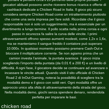
giocatori abituali possono anche ricevere bonus ricarica e offerte di
cashback dedicate a Chicken Road in Italia. Il gioco più sicuro
considera sempre Chicken Road come un intrattenimento piuttosto
che come una seria impresa per fare soldi. Ricordate che il gioco
responsabile non è solo un suggerimento, ma è essenziale per un
divertimento a lungo termine. Il pollo scatta nella prima corsia e ogni
passo in sicurezza fa salire la curva delle vincite. I primi
attraversamenti offrono spesso aumenti modesti, come 1,2x o 1,6x,
ma se manteniamo il sangue freddo il contatore può superare
10.000x. In qualsiasi momento possiamo premere Cash-Out e
bloccare il moltiplicatore corrente. Se non agiamo prima che un
camion investa l’animale, la puntata svanisce. Il gioco inizia
scegliendo l’importo della puntata (da 0,01 € a 200 €) e un livello di
difficoltà. A ogni fase, il giocatore decide se continuare ad avanzare o
incassare le vincite attuali. Quando visiti il sito ufficiale di Chicken
Road 2 di InOut Gaming, noterai la possibilità di scegliere tra la
modalità demo e il gioco con soldi veri. Ogni modalità offre un
approccio unico alla sfida di attraversamento della strada del gioco.
Nella modalità demo, giochi senza spendere denaro, rendendola
perfetta per imparare le basi.
chicken road