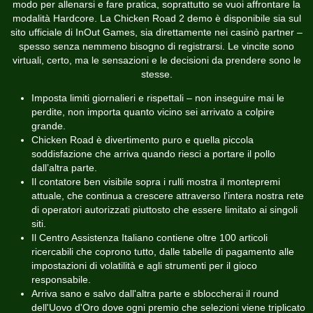
modo per allenarsi e fare pratica, soprattutto se vuoi affrontare la
modalità Hardcore. La Chicken Road 2 demo è disponibile sia sul
sito ufficiale di InOut Games, sia direttamente nei casinò partner –
spesso senza nemmeno bisogno di registrarsi. Le vincite sono
virtuali, certo, ma le sensazioni e le decisioni da prendere sono le
stesse.
Imposta limiti giornalieri e rispettali – non inseguire mai le
perdite, non importa quanto vicino sei arrivato a colpire
grande.
Chicken Road è divertimento puro e quella piccola
soddisfazione che arriva quando riesci a portare il pollo
dall’altra parte.
Il contatore ben visibile sopra i rulli mostra il montepremi
attuale, che continua a crescere attraverso l'intera nostra rete
di operatori autorizzati piuttosto che essere limitato ai singoli
siti.
Il Centro Assistenza Italiano contiene oltre 100 articoli
ricercabili che coprono tutto, dalle tabelle di pagamento alle
impostazioni di volatilità e agli strumenti per il gioco
responsabile.
Arriva sano e salvo dall'altra parte e sbloccherai il round
dell'Uovo d'Oro dove ogni premio che selezioni viene triplicato