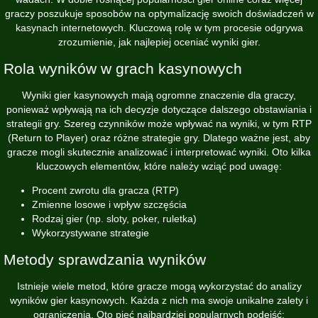
graczy poszukuje sposobów na optymalizację swoich doświadczeń w
kasynach internetowych. Kluczową rolę w tym procesie odgrywa
zrozumienie, jak najlepiej oceniać wyniki gier.
Rola wyników w grach kasynowych
Wyniki gier kasynowych mają ogromne znaczenie dla graczy,
ponieważ wpływają na ich decyzje dotyczące dalszego obstawiania i
strategii gry. Szereg czynników może wpływać na wyniki, w tym RTP
(Return to Player) oraz różne strategie gry. Dlatego ważne jest, aby
gracze mogli skutecznie analizować i interpretować wyniki. Oto kilka
kluczowych elementów, które należy wziąć pod uwagę:
Procent zwrotu dla gracza (RTP)
Zmienne losowe i wpływ szczęścia
Rodzaj gier (np. sloty, poker, ruletka)
Wykorzystywane strategie
Metody sprawdzania wyników
Istnieje wiele metod, które gracze mogą wykorzystać do analizy
wyników gier kasynowych. Każda z nich ma swoje unikalne zalety i
ograniczenia. Oto pięć najbardziej popularnych podejść: