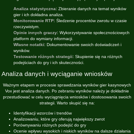
Analiza statystyczna:
Zbieranie danych na temat wyników
gier i ich dokładna analiza.
Monitorowanie RTP:
Śledzenie procentów zwrotu w czasie
rzeczywistym.
Opinie innych graczy:
Wykorzystywanie społecznościowych
platform do wymiany informacji.
Własne notatki:
Dokumentowanie swoich doświadczeń i
wyników.
Testowanie różnych strategii:
Skupienie się na różnych
podejściach do gry i ich skuteczności.
Analiza danych i wyciąganie wniosków
Ważnym etapem w procesie sprawdzania wyników gier kasynowych
Vox jest analiza danych. Po zebraniu wyników należy je dokładnie
przestudiować w celu wyciągnięcia wniosków i dostosowania swoich
strategii. Warto skupić się na:
Identyfikacji wzorców i trendów
Analizowaniu, które gry oferują największy zwrot
Porównywaniu różnych podejść do gry
Ocenie wpływu wysokich i niskich wyników na dalsze działania