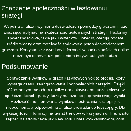
Znaczenie społeczności w testowaniu
strategii
Wspólna analiza i wymiana doświadczeń pomiędzy graczami może
znacząco wpłynąć na skuteczność testowanych strategii. Platformy
społecznościowe, takie jak
Twitter
czy
LinkedIn
, oferują bogate
źródło wiedzy oraz możliwość zadawania pytań doświadczonym
graczom. Korzystanie z wymiany informacji w społecznościach online
może być cennym uzupełnieniem indywidualnych badań.
Podsumowanie
Sprawdzanie wyników w grach kasynowych Vox to proces, który
wymaga czasu, zaangażowania i odpowiednich narzędzi. Dzięki
różnorodnym metodom analizy oraz aktywnemu uczestnictwu w
społecznościach graczy, każdy ma szansę poprawić swoje wyniki.
Możliwość monitorowania wyników i testowania strategii jest
nieoceniona, a odpowiednia analiza prowadzi do lepszej gry. Dla
większej ilości informacji na temat trendów w kasynach online, warto
zajrzeć na strony takie jak
New York Times
vox-kasyno-graj.com
.