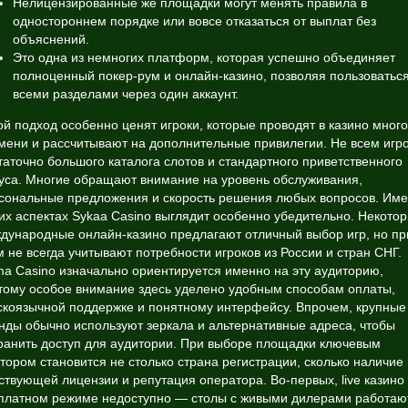
Нелицензированные же площадки могут менять правила в
одностороннем порядке или вовсе отказаться от выплат без
объяснений.
Это одна из немногих платформ, которая успешно объединяет
полноценный покер-рум и онлайн-казино, позволяя пользоватьс
всеми разделами через один аккаунт.
ой подход особенно ценят игроки, которые проводят в казино много
мени и рассчитывают на дополнительные привилегии. Не всем игр
таточно большого каталога слотов и стандартного приветственного
уса. Многие обращают внимание на уровень обслуживания,
сональные предложения и скорость решения любых вопросов. Им
тих аспектах Sykaa Casino выглядит особенно убедительно. Некото
дународные онлайн-казино предлагают отличный выбор игр, но пр
м не всегда учитывают потребности игроков из России и стран СНГ.
a Casino изначально ориентируется именно на эту аудиторию,
тому особое внимание здесь уделено удобным способам оплаты,
скоязычной поддержке и понятному интерфейсу. Впрочем, крупные
нды обычно используют зеркала и альтернативные адреса, чтобы
ранить доступ для аудитории. При выборе площадки ключевым
тором становится не столько страна регистрации, сколько наличие
ствующей лицензии и репутация оператора. Во-первых, live казино 
платном режиме недоступно — столы с живыми дилерами работаю