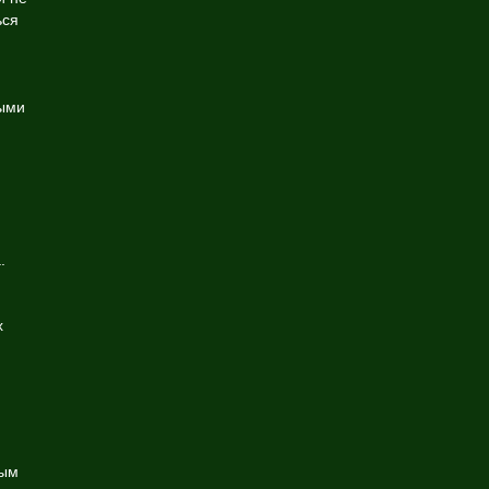
ься
выми
.
х
ным