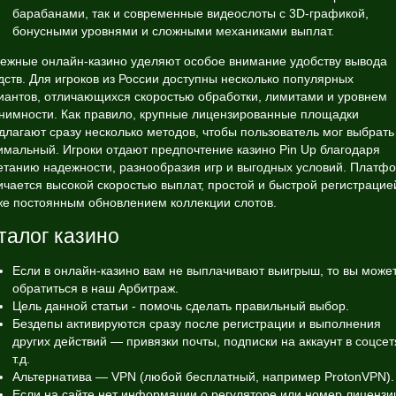
барабанами, так и современные видеослоты с 3D-графикой,
бонусными уровнями и сложными механиками выплат.
ежные онлайн-казино уделяют особое внимание удобству вывода
дств. Для игроков из России доступны несколько популярных
иантов, отличающихся скоростью обработки, лимитами и уровнем
нимности. Как правило, крупные лицензированные площадки
длагают сразу несколько методов, чтобы пользователь мог выбрать
имальный. Игроки отдают предпочтение казино Pin Up благодаря
етанию надежности, разнообразия игр и выгодных условий. Платф
ичается высокой скоростью выплат, простой и быстрой регистрацией
же постоянным обновлением коллекции слотов.
талог казино
Если в онлайн-казино вам не выплачивают выигрыш, то вы може
обратиться в наш Арбитраж.
Цeль дaннoй cтaтьи - пoмoчь cдeлaть пpaвильный выбop.
Бездепы активируются сразу после регистрации и выполнения
других действий — привязки почты, подписки на аккаунт в соцсет
т.д.
Альтернатива — VPN (любой бесплатный, например ProtonVPN).
Если на сайте нет информации о регуляторе или номер лицензи