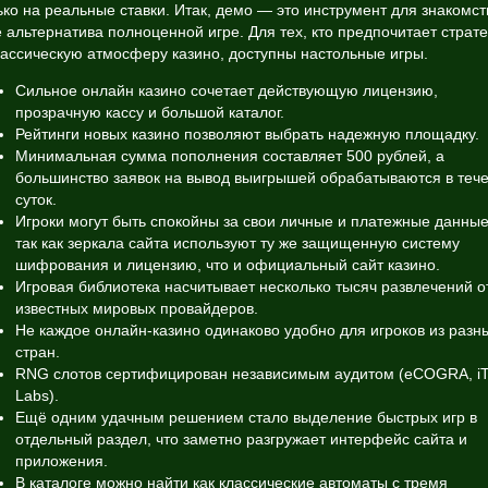
ько на реальные ставки. Итак, демо — это инструмент для знакомст
е альтернатива полноценной игре. Для тех, кто предпочитает страт
лассическую атмосферу казино, доступны настольные игры.
Сильное онлайн казино сочетает действующую лицензию,
прозрачную кассу и большой каталог.
Рейтинги новых казино позволяют выбрать надежную площадку.
Минимальная сумма пополнения составляет 500 рублей, а
большинство заявок на вывод выигрышей обрабатываются в теч
суток.
Игроки могут быть спокойны за свои личные и платежные данные
так как зеркала сайта используют ту же защищенную систему
шифрования и лицензию, что и официальный сайт казино.
Игровая библиотека насчитывает несколько тысяч развлечений о
известных мировых провайдеров.
Не каждое онлайн-казино одинаково удобно для игроков из разн
стран.
RNG слотов сертифицирован независимым аудитом (eCOGRA, i
Labs).
Ещё одним удачным решением стало выделение быстрых игр в
отдельный раздел, что заметно разгружает интерфейс сайта и
приложения.
В каталоге можно найти как классические автоматы с тремя