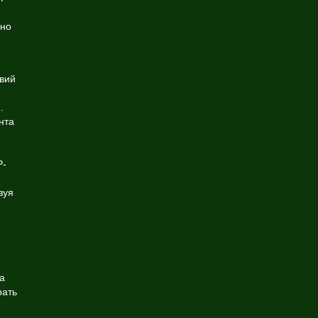
чно
вий
.
нта
P-
зуя
a
paть