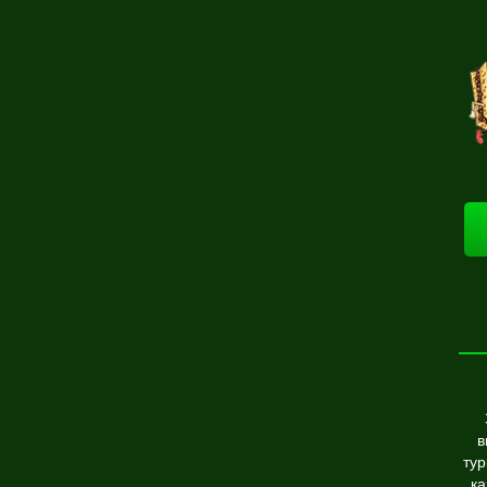
в
тур
ка