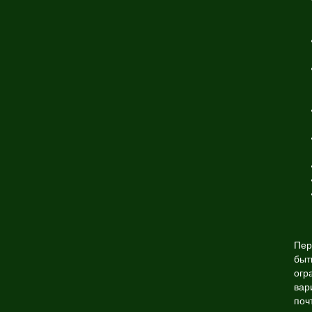
Пер
быт
огр
вар
поч