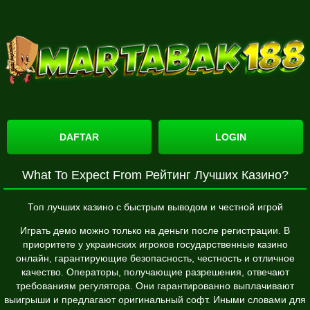
DAFTAR
LOGIN
What To Expect From Рейтинг Лучших Казино?
Топ лучших казино с быстрым выводом и честной игрой
Играть демо можно только на деньги после регистрации. В
приоритете у украинских игроков государственные казино
онлайн, гарантирующие безопасность, честность и отличное
качество. Операторы, получающие разрешения, отвечают
требованиям регулятора. Они гарантированно выплачивают
выигрыши и предлагают оригинальный софт. Иными словами для