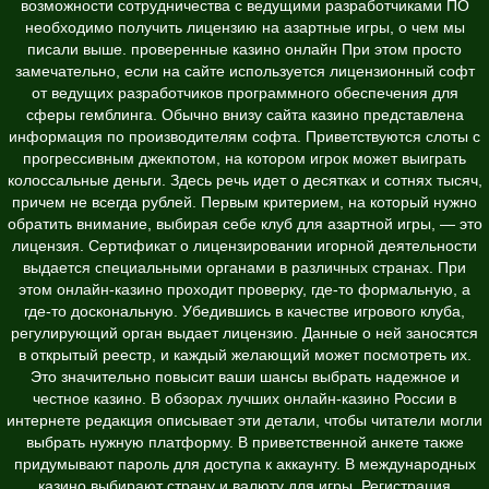
возможности сотрудничества с ведущими разработчиками ПО
необходимо получить лицензию на азартные игры, о чем мы
писали выше.
проверенные казино онлайн
При этом просто
замечательно, если на сайте используется лицензионный софт
от ведущих разработчиков программного обеспечения для
сферы гемблинга. Обычно внизу сайта казино представлена
информация по производителям софта. Приветствуются слоты с
прогрессивным джекпотом, на котором игрок может выиграть
колоссальные деньги. Здесь речь идет о десятках и сотнях тысяч,
причем не всегда рублей. Первым критерием, на который нужно
обратить внимание, выбирая себе клуб для азартной игры, — это
лицензия. Сертификат о лицензировании игорной деятельности
выдается специальными органами в различных странах. При
этом онлайн-казино проходит проверку, где-то формальную, а
где-то доскональную. Убедившись в качестве игрового клуба,
регулирующий орган выдает лицензию. Данные о ней заносятся
в открытый реестр, и каждый желающий может посмотреть их.
Это значительно повысит ваши шансы выбрать надежное и
честное казино. В обзорах лучших онлайн-казино России в
интернете редакция описывает эти детали, чтобы читатели могли
выбрать нужную платформу. В приветственной анкете также
придумывают пароль для доступа к аккаунту. В международных
казино выбирают страну и валюту для игры. Регистрация