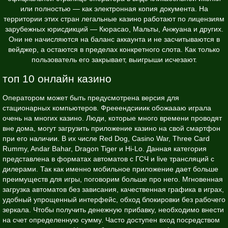
или полностью — как электронная копия документа. На
территории этих стран легальные казино работают по лицензиям
зарубежных юрисдикций — Кюрасао, Мальты, Анжуана и других.
Они не начисляются на баланс аккаунта и не засчитываются в
вейджер, а остаются в пределах конкретного слота. Как только
пользователь его закрывает, выигрыши исчезают.
топ 10 онлайн казино
Оператором может быть предусмотрена версия для
стационарных компьютеров. Фрееендсииик обожаааю играла
очень на многих казино. Люди, которые много времени проводят
вне дома, могут загрузить приложение казино на свой смартфон
при его наличии. В их числе Red Dog, Casino War, Three Card
Rummy, Andar Bahar, Dragon Tiger и Hi-Lo. Данная категория
представлена в форматах автоматов с ГСЧ и live трансляций с
дилерами. Так как именно мобильное приложение дает больше
преимуществ для игры, поговорим больше про него. Мгновенная
загрузка автоматов без зависания, качественная графика в играх,
удобный упрощенный интерфейс, обход блокировки без рабочего
зеркала. Чтобы получить денежную прибавку, необходимо внести
на счет определенную сумму. Часто доступен вход посредством