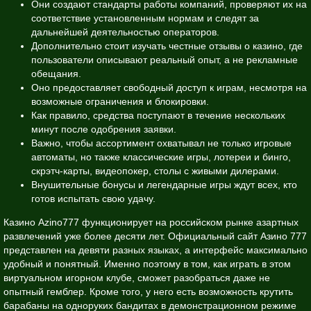
Они создают стандарты работы компаний, проверяют их на
соответствие установленным нормам и следят за
дальнейшей деятельностью операторов.
Дополнительно стоит изучать честные отзывы о казино, где
пользователи описывают реальный опыт, а не рекламные
обещания.
Оно предоставляет свободный доступ к играм, несмотря на
возможные ограничения и блокировки.
Как правило, средства поступают в течение нескольких
минут после одобрения заявки.
Важно, чтобы ассортимент охватывал не только игровые
автоматы, но также классические игры, лотереи и бинго,
скрэтч-карты, видеопокер, столы с живыми дилерами.
Внушительные бонусы и легендарные игры ждут всех, кто
готов испытать свою удачу.
Казино Azino777 функционирует на российском рынке азартных
развлечений уже более десяти лет. Официальный сайт Азино 777
представлен на девяти разных языках, а интерфейс максимально
удобный и понятный. Именно поэтому в том, как играть в этом
виртуальном игорном клубе, сможет разобраться даже не
опытный гемблер. Кроме того, у него есть возможность крутить
барабаны на одноруких бандитах в демонстрационном режиме