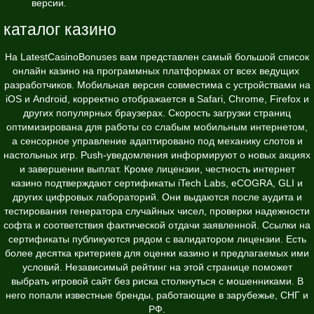
версии.
каталог казино
На LatestCasinoBonuses вам представлен самый большой список
онлайн казино на программных платформах от всех ведущих
разработчиков. Мобильная версия совместима с устройствами на
iOS и Android, корректно отображается в Safari, Chrome, Firefox и
других популярных браузерах. Скорость загрузки страниц
оптимизирована для работы со слабым мобильным интернетом,
а сенсорное управление адаптировано под механику слотов и
настольных игр. Push-уведомления информируют о новых акциях
и завершении выплат. Кроме лицензии, честность интернет
казино подтверждают сертификаты iTech Labs, eCOGRA, GLI и
других цифровых лабораторий. Они выдаются после аудита и
тестирования генератора случайных чисел, проверки надежности
софта и соответствия фактической отдачи заявленной. Ссылки на
сертификаты публикуются рядом с валидатором лицензии. Есть
более десятка критериев для оценки казино и предлагаемых ими
условий. Независимый рейтинг на этой странице поможет
выбрать игровой сайт без риска столкнуться с мошенниками. В
него попали известные бренды, работающие в зарубежье, СНГ и
РФ.