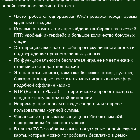
онлайн казино из листинга Латеста.
Часто требуется одноразовая KYC-проверка перед первым
крупным выводом.
Игровые автоматы этих провайдеров выбирают за высокий
RTP, удобный интерфейс и большое количество бонусных
опций.
Этот процесс включает в себя проверку личности игрока и
подтверждение предоставленных данных.
По функциональности бесплатная игра не имеет никаких
отличий от стандартной версии.
Это настольные игры, такие как блекджек, покер, рулетка,
баккара, в которые посетители могут играть в атмосфере
подобной оффлайн казино.
RTP (Return to Player) — теоретический процент возврата
средств игроку на длинной дистанции.
Например, при первом выводе средств или запросе
пользователем крупной суммы.
Финансовые транзакции защищены 256-битным SSL-
шифрованием банковского уровня.
В нашем ТОПе собраны самые популярные онлайн скретч
карты, которые можно попробовать бесплатно в демо-