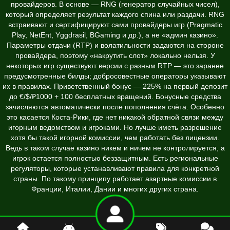
провайдеров. В основе — RNG (генератор случайных чисел),
который определяет результат каждого спина или раздачи. RNG
встраивают и сертифицируют сами провайдеры игр (Pragmatic
Play, NetEnt, Yggdrasil, BGaming и др.), а не «админ казино».
Параметры отдачи (RTP) и волатильности задаются на стороне
провайдера, поэтому «накрутить слот» локально нельзя. У
некоторых игр существуют версии с разным RTP — это заранее
предусмотренные билды; добросовестные операторы указывают
их в правилах. Приветственный бонус — 225% на первый депозит
до €/$/₽1000 + 100 бесплатных вращений. Бонусные средства
зачисляются автоматически после пополнения счёта. Особенно
это касается Коста-Рики, где нет никакой обратной связи между
игорным ведомством и игроками. Но лучше иметь разрешение
хотя бы такой игорной комиссии, чем работать без лицензии.
Ведь в таком случае казино никем и ничем не контролируется, а
игрок остается полностью беззащитным. Есть региональные
регуляторы, которые устанавливают правила для конкретной
страны. По такому принципу работает азартные комиссии в
Франции, Италии, Дании и многих других страна.