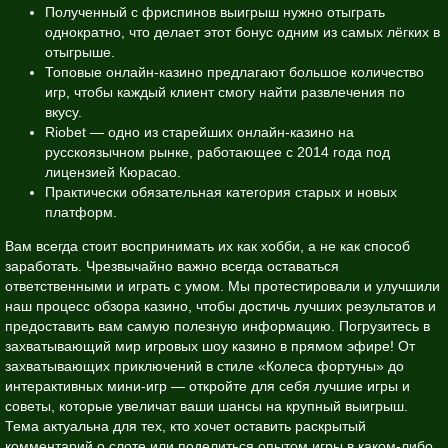
Полученный с фриспинов выигрыш нужно отыграть
однократно, что делает этот бонус одним из самых лёгких в
отыгрыше.
Топовые онлайн-казино предлагают большое количество
игр, чтобы каждый клиент смогу найти развлечения по
вкусу.
Riobet — одно из старейших онлайн-казино на
русскоязычном рынке, работающее с 2014 года под
лицензией Кюрасао.
Практически обязательная категория старых и новых
платформ.
Вам всегда стоит воспринимать их как хобби, а не как способ
заработать. Чрезвычайно важно всегда оставаться
ответственными и играть с умом. Мы протестировали и улучшили
наш процесс обзора казино, чтобы достичь лучших результатов и
предоставить вам самую полезную информацию. Погрузитесь в
захватывающий мир игровых шоу казино в прямом эфире! От
захватывающих приключений в стиле «Колеса фортуны» до
интерактивных мини-игр — откройте для себя лучшие игры и
советы, которые увеличат ваши шансы на крупный выигрыш.
Тема актуальна для тех, кто хочет оставить раскрытый
комментарий о слоте или поделиться опытом игры в каком-либо