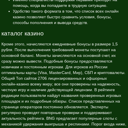
помощь, когда вы попадаете в трудную ситуацию.
Удобство такого формата в том, что список всех онлайн
казино позволяет быстро сравнить условия, бонусы,
способы пополнения и вывода средств.
каталог казино
Кроме этого, начисляются ежедневные бонусы в размере 1,5
рубля. После выполнения требований монеты поступают на
основной баланс. Монеты зачисляются на основной счет, их
сразу можно вывести. Подобные бонусы предоставляются
новичкам и постоянным игрокам. Для игроков из России
оптимальны карты (Visa, MasterCard, Мир), СБП и криптовалюты.
Общий Топ сайтов 2706 лицензированных и офшорных
онлайн‑казино всему миру; все они проверены на надежность,
честную игру и наличие действующей лицензии. В рейтинге
редакции пользователи найдут названия проверенных игровых
площадок и их подробные обзоры. Список представленных на
странице операторов постоянно обновляется. Эксперты
регулярно проводят повторные проверки и поддерживают
актуальность рейтинга. BNG предлагает популярные слоты с
механикой удержания выигрыша и респинами. Порог входа ниже,