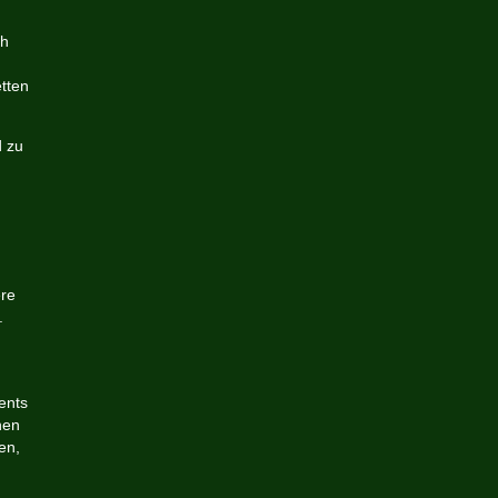
ch
tten
d zu
ere
.
ents
hen
en,