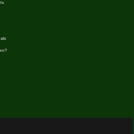
ts
als
den?