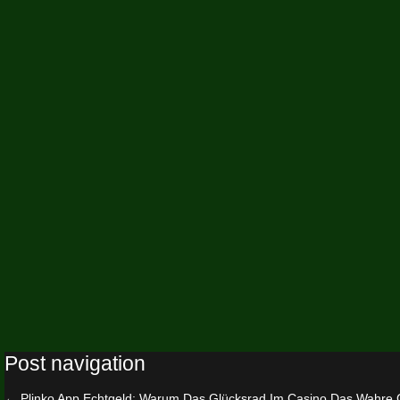
Post navigation
←
Plinko App Echtgeld: Warum Das Glücksrad Im Casino Das Wahre 