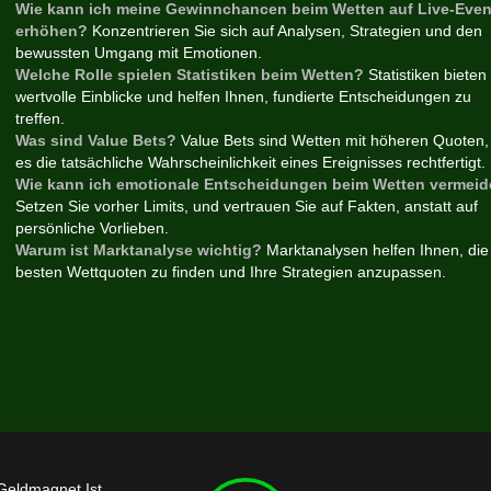
Wie kann ich meine Gewinnchancen beim Wetten auf Live-Even
erhöhen?
Konzentrieren Sie sich auf Analysen, Strategien und den
bewussten Umgang mit Emotionen.
Welche Rolle spielen Statistiken beim Wetten?
Statistiken bieten
wertvolle Einblicke und helfen Ihnen, fundierte Entscheidungen zu
treffen.
Was sind Value Bets?
Value Bets sind Wetten mit höheren Quoten, 
es die tatsächliche Wahrscheinlichkeit eines Ereignisses rechtfertigt.
Wie kann ich emotionale Entscheidungen beim Wetten vermei
Setzen Sie vorher Limits, und vertrauen Sie auf Fakten, anstatt auf
persönliche Vorlieben.
Warum ist Marktanalyse wichtig?
Marktanalysen helfen Ihnen, die
besten Wettquoten zu finden und Ihre Strategien anzupassen.
Geldmagnet Ist