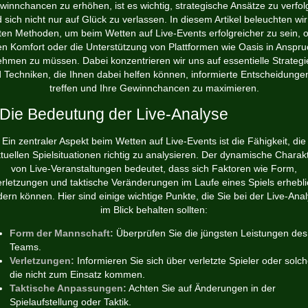
innchancen zu erhöhen, ist es wichtig, strategische Ansätze zu verfo
 sich nicht nur auf Glück zu verlassen. In diesem Artikel beleuchten wir
ten Methoden, um beim Wetten auf Live-Events erfolgreicher zu sein, 
en Komfort oder die Unterstützung von Plattformen wie Oasis in Anspru
ehmen zu müssen. Dabei konzentrieren wir uns auf essentielle Strategi
 Techniken, die Ihnen dabei helfen können, informierte Entscheidunge
treffen und Ihre Gewinnchancen zu maximieren.
 Die Bedeutung der Live-Analyse
Ein zentraler Aspekt beim Wetten auf Live-Events ist die Fähigkeit, die
tuellen Spielsituationen richtig zu analysieren. Der dynamische Charak
von Live-Veranstaltungen bedeutet, dass sich Faktoren wie Form,
erletzungen und taktische Veränderungen im Laufe eines Spiels erhebli
ern können. Hier sind einige wichtige Punkte, die Sie bei der Live-Ana
im Blick behalten sollten:
Form der Mannschaft:
Überprüfen Sie die jüngsten Leistungen des
Teams.
Verletzungen:
Informieren Sie sich über verletzte Spieler oder solch
die nicht zum Einsatz kommen.
Taktische Anpassungen:
Achten Sie auf Änderungen in der
Spielaufstellung oder Taktik.