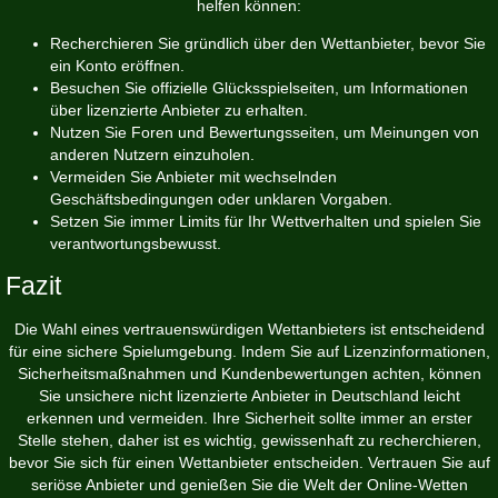
helfen können:
Recherchieren Sie gründlich über den Wettanbieter, bevor Sie
ein Konto eröffnen.
Besuchen Sie offizielle Glücksspielseiten, um Informationen
über lizenzierte Anbieter zu erhalten.
Nutzen Sie Foren und Bewertungsseiten, um Meinungen von
anderen Nutzern einzuholen.
Vermeiden Sie Anbieter mit wechselnden
Geschäftsbedingungen oder unklaren Vorgaben.
Setzen Sie immer Limits für Ihr Wettverhalten und spielen Sie
verantwortungsbewusst.
Fazit
Die Wahl eines vertrauenswürdigen Wettanbieters ist entscheidend
für eine sichere Spielumgebung. Indem Sie auf Lizenzinformationen,
Sicherheitsmaßnahmen und Kundenbewertungen achten, können
Sie unsichere nicht lizenzierte Anbieter in Deutschland leicht
erkennen und vermeiden. Ihre Sicherheit sollte immer an erster
Stelle stehen, daher ist es wichtig, gewissenhaft zu recherchieren,
bevor Sie sich für einen Wettanbieter entscheiden. Vertrauen Sie auf
seriöse Anbieter und genießen Sie die Welt der Online-Wetten