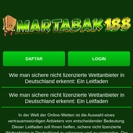
DAFTAR
LOGIN
Wie man sichere nicht lizenzierte Wettanbieter in
Deutschland erkennt: Ein Leitfaden
Wie man sichere nicht lizenzierte Wettanbieter in
Deutschland erkennt: Ein Leitfaden
In der Welt der Online-Wetten ist die Auswahl eines
vertrauenswürdigen Anbieters von entscheidender Bedeutung.
Dieser Leitfaden soll Ihnen helfen, sichere nicht lizenzierte
Wettanbieter in Deutschland zu erkennen und zu vermeiden. Der