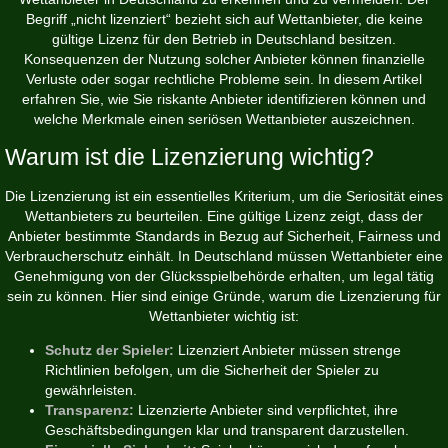
Begriff „nicht lizenziert“ bezieht sich auf Wettanbieter, die keine
gültige Lizenz für den Betrieb in Deutschland besitzen.
Konsequenzen der Nutzung solcher Anbieter können finanzielle
Verluste oder sogar rechtliche Probleme sein. In diesem Artikel
erfahren Sie, wie Sie riskante Anbieter identifizieren können und
welche Merkmale einen seriösen Wettanbieter auszeichnen.
Warum ist die Lizenzierung wichtig?
Die Lizenzierung ist ein essentielles Kriterium, um die Seriosität eines
Wettanbieters zu beurteilen. Eine gültige Lizenz zeigt, dass der
Anbieter bestimmte Standards in Bezug auf Sicherheit, Fairness und
Verbraucherschutz einhält. In Deutschland müssen Wettanbieter eine
Genehmigung von der Glücksspielbehörde erhalten, um legal tätig
sein zu können. Hier sind einige Gründe, warum die Lizenzierung für
Wettanbieter wichtig ist:
Schutz der Spieler:
Lizenziert Anbieter müssen strenge
Richtlinien befolgen, um die Sicherheit der Spieler zu
gewährleisten.
Transparenz:
Lizenzierte Anbieter sind verpflichtet, ihre
Geschäftsbedingungen klar und transparent darzustellen.