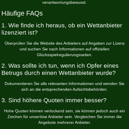
verantwortungsbewusst.
Häufige FAQs
1. Wie finde ich heraus, ob ein Wettanbieter
lizenziert ist?
Überprüfen Sie die Website des Anbieters auf Angaben zur Lizenz
und suchen Sie nach Informationen auf offiziellen
Glücksspielregulierungsseiten.
2. Was sollte ich tun, wenn ich Opfer eines
Betrugs durch einen Wettanbieter wurde?
Dokumentieren Sie alle relevanten Informationen und wenden Sie
sich an die entsprechenden Aufsichtsbehörden.
3. Sind höhere Quoten immer besser?
Hohe Quoten können verlockend sein, sie können jedoch auch ein
Zeichen für unseriöse Anbieter sein. Vergleichen Sie immer die
Angebote mehrerer Anbieter.