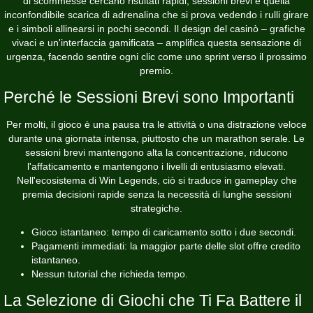
di scommesse cercano risultati rapidi, sessioni brevi e quella
inconfondibile scarica di adrenalina che si prova vedendo i rulli girare
e i simboli allinearsi in pochi secondi. Il design del casinò – grafiche
vivaci e un'interfaccia gamificata – amplifica questa sensazione di
urgenza, facendo sentire ogni clic come uno sprint verso il prossimo
premio.
Perché le Sessioni Brevi sono Importanti
Per molti, il gioco è una pausa tra le attività o una distrazione veloce
durante una giornata intensa, piuttosto che un marathon serale. Le
sessioni brevi mantengono alta la concentrazione, riducono
l'affaticamento e mantengono i livelli di entusiasmo elevati.
Nell'ecosistema di
Win Legends
, ciò si traduce in gameplay che
premia decisioni rapide senza la necessità di lunghe sessioni
strategiche.
Gioco istantaneo: tempo di caricamento sotto i due secondi.
Pagamenti immediati: la maggior parte delle slot offre credito
istantaneo.
Nessun tutorial che richieda tempo.
La Selezione di Giochi che Ti Fa Battere il