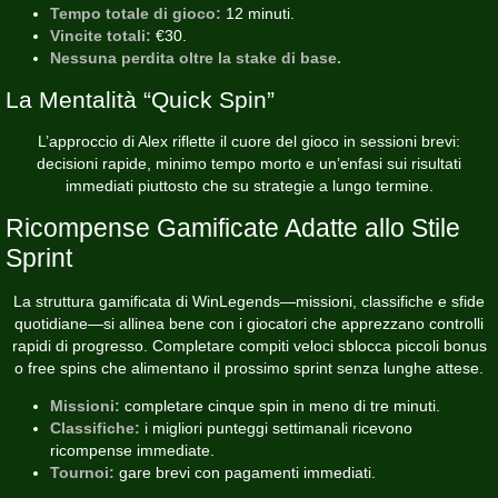
Tempo totale di gioco:
12 minuti.
Vincite totali:
€30.
Nessuna perdita oltre la stake di base.
La Mentalità “Quick Spin”
L’approccio di Alex riflette il cuore del gioco in sessioni brevi:
decisioni rapide, minimo tempo morto e un’enfasi sui risultati
immediati piuttosto che su strategie a lungo termine.
Ricompense Gamificate Adatte allo Stile
Sprint
La struttura gamificata di WinLegends—missioni, classifiche e sfide
quotidiane—si allinea bene con i giocatori che apprezzano controlli
rapidi di progresso. Completare compiti veloci sblocca piccoli bonus
o free spins che alimentano il prossimo sprint senza lunghe attese.
Missioni:
completare cinque spin in meno di tre minuti.
Classifiche:
i migliori punteggi settimanali ricevono
ricompense immediate.
Tournoi:
gare brevi con pagamenti immediati.