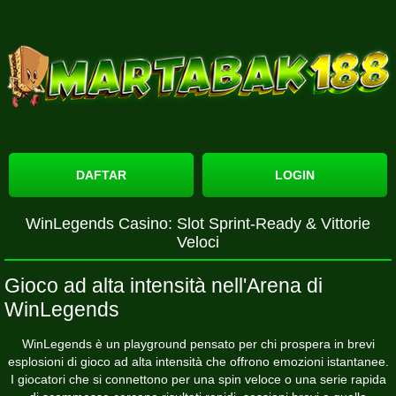
DAFTAR
LOGIN
WinLegends Casino: Slot Sprint‑Ready & Vittorie
Veloci
Gioco ad alta intensità nell'Arena di
WinLegends
WinLegends è un playground pensato per chi prospera in brevi
esplosioni di gioco ad alta intensità che offrono emozioni istantanee.
I giocatori che si connettono per una spin veloce o una serie rapida