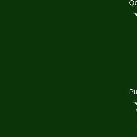
Qe
P
Pu
P