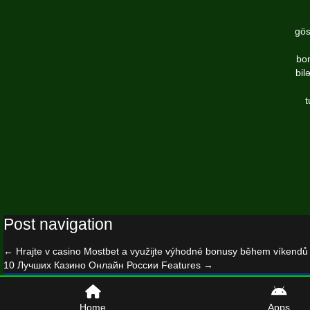
gös
bo
bil
t
Post navigation
←
Hrajte v casino Mostbet a využijte výhodné bonusy během víkendů
10 Лучших Казино Онлайн России Features
→
© 2026 kcleaning-services.com
Home
Apps