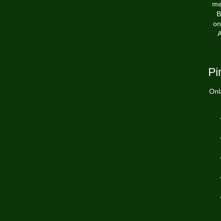
mə
B
on
A
Pi
Onl