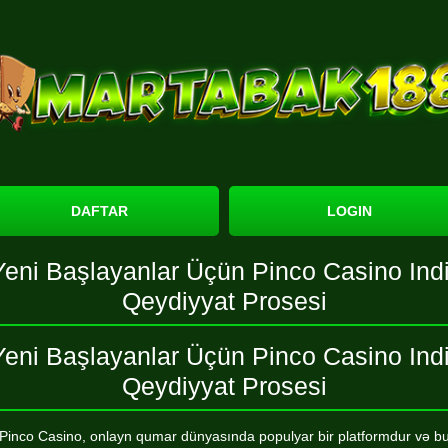
DAFTAR
LOGIN
Yeni Başlayanlar Üçün Pinco Casino Indi
Qeydiyyat Prosesi
Yeni Başlayanlar Üçün Pinco Casino Indi
Qeydiyyat Prosesi
Pinco Casino, onlayn qumar dünyasında populyar bir platformdur və b