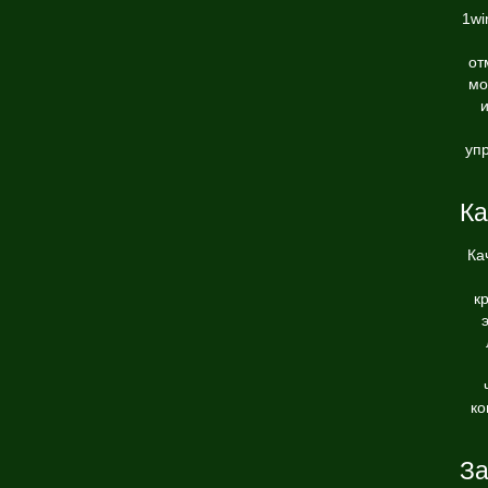
1wi
от
мо
уп
Ка
Ка
к
ко
За