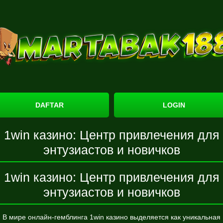
DAFTAR
LOGIN
1win казино: Центр привлечения для
энтузиастов и новичков
1win казино: Центр привлечения для
энтузиастов и новичков
В мире онлайн-гемблинга 1win казино выделяется как уникальная