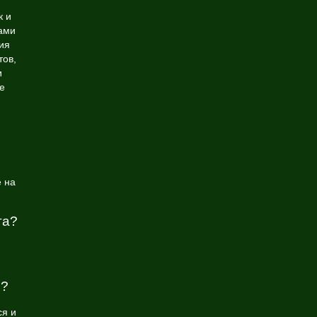
к и
ами
ия
тов,
и
е
 на
та?
о?
ся и