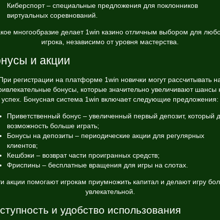
Киберспорт – специальные предложения для поклонников
виртуальных соревнований.
кое многообразие делает 1win казино отличным выбором для люб
игрока, независимо от уровня мастерства.
нусы и акции
При регистрации на платформе 1win новички могут рассчитывать н
ривлекательные бонусы, которые значительно увеличивают шансы 
успех. Бонусная система 1win включает следующие предложения:
Приветственный бонус – увеличенный первый депозит, который 
возможность больше играть;
Бонусы на депозиты – периодические акции для регулярных
клиентов;
Кешбэки – возврат части проигранных средств;
Фриспины – бесплатные вращения для игры на слотах.
и акции помогают игрокам приумножить капитал и делают игру бо
увлекательной.
ступность и удобство использования