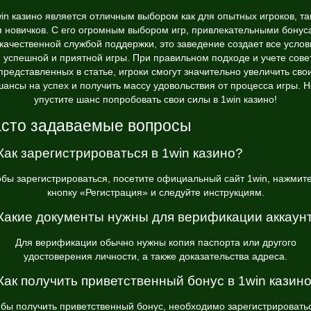
in казино является отличным выбором как для опытных игроков, та
я новичков. С его огромным выбором игр, привлекательными бонус
 качественной службой поддержки, это заведение создает все услов
 успешной и приятной игры. При правильном подходе и учете сове
представленных в статье, игроки смогут значительно увеличить сво
шансы на успех и получить массу удовольствия от процесса игры. Н
упустите шанс попробовать свои силы в 1win казино!
сто задаваемые вопросы
 Как зарегистрироваться в 1win казино?
обы зарегистрироваться, посетите официальный сайт 1win, нажмите
кнопку «Регистрация» и следуйте инструкциям.
 Какие документы нужны для верификации аккаун
Для верификации обычно нужны копия паспорта или другого
удостоверения личности, а также доказательства адреса.
 Как получить приветственный бонус в 1win казин
бы получить приветственный бонус, необходимо зарегистрировать