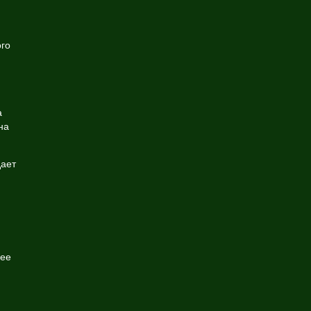
ого
а
на
дает
лее