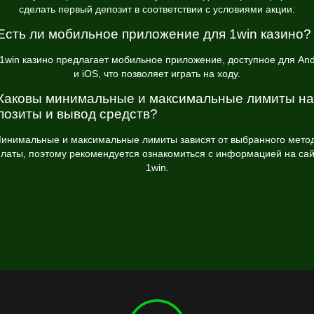
сделать первый депозит в соответствии с условиями акции.
 Есть ли мобильное приложение для 1win казино?
 1win казино предлагает мобильное приложение, доступное для And
и iOS, что позволяет играть на ходу.
 Каковы минимальные и максимальные лимиты на
позиты и вывод средств?
инимальные и максимальные лимиты зависят от выбранного мето
латы, поэтому рекомендуется ознакомиться с информацией на са
1win.