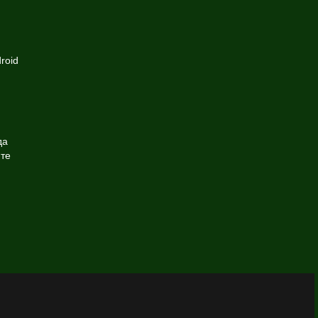
roid
да
йте