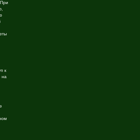
 При
р,
ю
й
веты
п к
 на
е
ьном