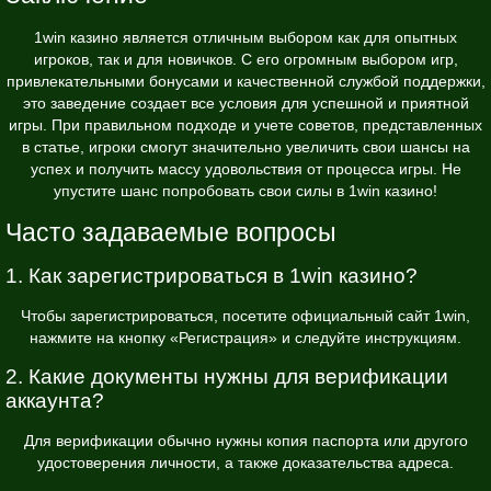
1win казино является отличным выбором как для опытных
игроков, так и для новичков. С его огромным выбором игр,
привлекательными бонусами и качественной службой поддержки,
это заведение создает все условия для успешной и приятной
игры. При правильном подходе и учете советов, представленных
в статье, игроки смогут значительно увеличить свои шансы на
успех и получить массу удовольствия от процесса игры. Не
упустите шанс попробовать свои силы в 1win казино!
Часто задаваемые вопросы
1. Как зарегистрироваться в 1win казино?
Чтобы зарегистрироваться, посетите официальный сайт 1win,
нажмите на кнопку «Регистрация» и следуйте инструкциям.
2. Какие документы нужны для верификации
аккаунта?
Для верификации обычно нужны копия паспорта или другого
удостоверения личности, а также доказательства адреса.