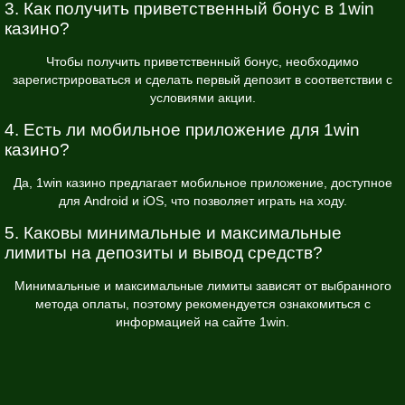
3. Как получить приветственный бонус в 1win
казино?
Чтобы получить приветственный бонус, необходимо
зарегистрироваться и сделать первый депозит в соответствии с
условиями акции.
4. Есть ли мобильное приложение для 1win
казино?
Да, 1win казино предлагает мобильное приложение, доступное
для Android и iOS, что позволяет играть на ходу.
5. Каковы минимальные и максимальные
лимиты на депозиты и вывод средств?
Минимальные и максимальные лимиты зависят от выбранного
метода оплаты, поэтому рекомендуется ознакомиться с
информацией на сайте 1win.