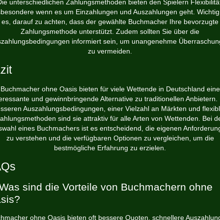
ie unterschiedlichen Zahlungsmethoden bieten den Spielern Flexibilitä
sbesondere wenn es um Einzahlungen und Auszahlungen geht. Wichtig 
es, darauf zu achten, dass der gewählte Buchmacher Ihre bevorzugte
Zahlungsmethode unterstützt. Zudem sollten Sie über die
zahlungsbedingungen informiert sein, um unangenehme Überraschu
zu vermeiden.
zit
Buchmacher ohne Oasis bieten für viele Wettende in Deutschland eine
teressante und gewinnbringende Alternative zu traditionellen Anbietern. 
sseren Auszahlungsbedingungen, einer Vielzahl an Märkten und flexib
ahlungsmethoden sind sie attraktiv für alle Arten von Wettenden. Bei d
swahl eines Buchmachers ist es entscheidend, die eigenen Anforderun
zu verstehen und die verfügbaren Optionen zu vergleichen, um die
bestmögliche Erfahrung zu erzielen.
AQs
 Was sind die Vorteile von Buchmachern ohne
sis?
hmacher ohne Oasis bieten oft bessere Quoten, schnellere Auszahlun