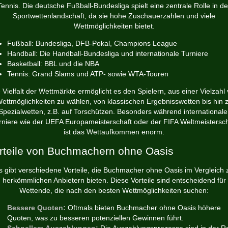
Tennis. Die deutsche Fußball-Bundesliga spielt eine zentrale Rolle in de
Sportwettenlandschaft, da sie hohe Zuschauerzahlen und viele
Wettmöglichkeiten bietet.
Fußball: Bundesliga, DFB-Pokal, Champions League
Handball: Die Handball-Bundesliga und internationale Turniere
Basketball: BBL und die NBA
Tennis: Grand Slams und ATP- sowie WTA-Touren
 Vielfalt der Wettmärkte ermöglicht es den Spielern, aus einer Vielzahl
ettmöglichkeiten zu wählen, von klassischen Ergebnisswetten bis hin 
Spezialwetten, z.B. auf Torschützen. Besonders während internationale
rniere wie der UEFA Europameisterschaft oder der FIFA Weltmeistersch
ist das Wettaufkommen enorm.
rteile von Buchmachern ohne Oasis
s gibt verschiedene Vorteile, die Buchmacher ohne Oasis im Vergleich 
herkömmlichen Anbietern bieten. Diese Vorteile sind entscheidend für
Wettende, die nach den besten Wettmöglichkeiten suchen:
Bessere Quoten:
Oftmals bieten Buchmacher ohne Oasis höhere
Quoten, was zu besseren potenziellen Gewinnen führt.