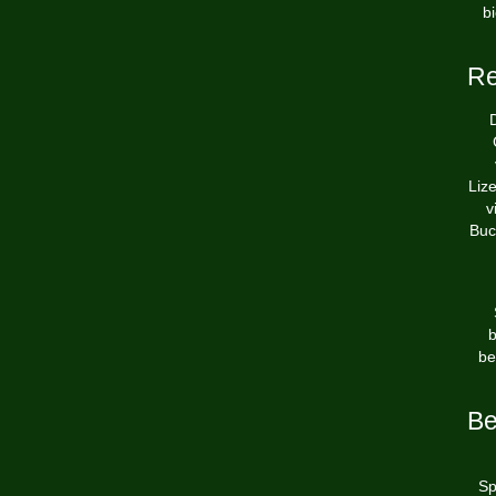
b
Re
Liz
v
Buc
b
be
Be
Sp