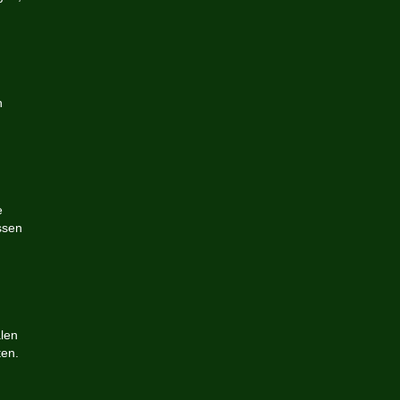
h
e
ssen
alen
ten.