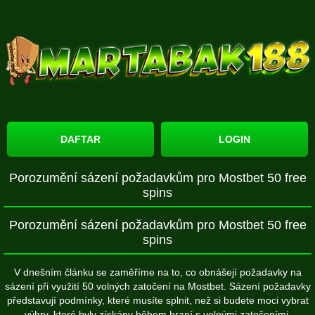
DAFTAR
LOGIN
Porozumění sázení požadavkům pro Mostbet 50 free
spins
Porozumění sázení požadavkům pro Mostbet 50 free
spins
V dnešním článku se zaměříme na to, co obnášejí požadavky na
sázení při využití 50 volných zatočení na Mostbet. Sázení požadavky
představují podmínky, které musíte splnit, než si budete moci vybrat
výhry, které byly získány během hraní s volnými zatočeními.