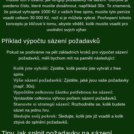
uvedeno číslo, které musíte dosáhnout, například 30x. To znamená,
že pokud vyhrajete 1000 Kč z vašich free spins, musíte tyto peníze
vsadit celkem 30 000 Kč, než si je můžete vybrat. Pochopení tohoto
konceptu je klíčové k tomu, abyste věděli, kolik musíte vsadit pro
uvolnění svých výher.
Příklad výpočtu sázení požadavků
Pokud se podíváme na pět základních kroků pro výpočet sázení
požadavků, měli bychom mít na paměti následující:
Kolik jste vyhráli:
Zjistěte, kolik peněz jste vyhráli z free
spins.
Výše sázení požadavků:
Zjistěte, jaké jsou vaše požadavky
(např. 30x).
Vypočtěte celkovou částku potřebnou ke sázení:
Vynásobte celkovou výhrou počtem sázení požadavků.
Stanovte si strategii sázení:
Rozhodněte se, kolik budete
sázet na jednu hru.
Sledujte svůj pokrok:
Sledujte, kolik jste již vsadili a kolik
zbývá do splnění požadavků.
Tipy, jak splnit požadavky na sázení