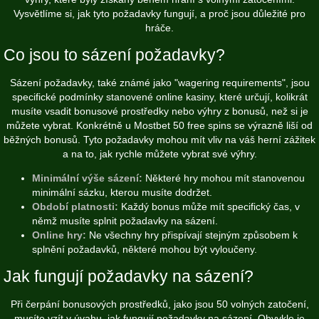
Vysvětlíme si, jak tyto požadavky fungují, a proč jsou důležité pro
hráče.
Co jsou to sázení požadavky?
Sázení požadavky, také známé jako "wagering requirements", jsou
specifické podmínky stanovené online kasiny, které určují, kolikrát
musíte vsadit bonusové prostředky nebo výhry z bonusů, než si je
můžete vybrat. Konkrétně u Mostbet 50 free spins se výrazně liší od
běžných bonusů. Tyto požadavky mohou mít vliv na váš herní zážitek
a na to, jak rychle můžete vybrat své výhry.
Minimální výše sázení:
Některé hry mohou mít stanovenou
minimální sázku, kterou musíte dodržet.
Období platnosti:
Každý bonus může mít specifický čas, v
němž musíte splnit požadavky na sázení.
Online hry:
Ne všechny hry přispívají stejným způsobem k
splnění požadavků, některé mohou být vyloučeny.
Jak fungují požadavky na sázení?
Při čerpání bonusových prostředků, jako jsou 50 volných zatočení,
musíte vzít v úvahu, jak fungují požadavky na sázení. Obvykle je