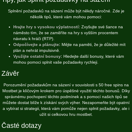
Splnění požadavků na sázení může být někdy náročné. Zde je
několik tipů, které vám mohou pomoci:
Hrajte hry s vysokou výplatností:
Zvyšujte své šance na
náměsto tím, že se zaměříte na hry s vyšším procentem
návratu k hráči (RTP).
Odpočívejte a plánujte:
Mějte na paměti, že je důležité mít
plán a nehrát impulsivně.
Využijte ostatní bonusy:
Hledejte další bonusy, které vám
mohou pomoci splnit vaše požadavky rychleji.
Závěr
Porozumění požadavkům na sázení v souvislosti s 50 free spins na
Mostbet je klíčovým krokem pro úspěšné využití těchto bonusů. Díky
správnému pochopení těchto podmínek a s pomocí našich tipů se
můžete dostat blíže k získání svých výher. Nezapomeňte být opatrní
a vybírat si strategii, která vám pomůže nejen splnit požadavky, ale i
užít si celkovou hru
mostbet
.
Časté dotazy