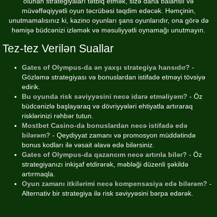
olunan strategiyaları tətbiq etmək, sizə daha balanslı və
müvəffəqiyyətli oyun təcrübəsi təqdim edəcək. Həmçinin,
unutmamalısınız ki, kazino oyunları şans oyunlarıdır, ona görə də
həmişə büdcənizi izləmək və məsuliyyətli oynamağı unutmayın.
Tez-tez Verilən Suallar
Gates of Olympus-da ən yaxşı strategiya hansıdır?
-
Gözləmə strategiyası və bonuslardan istifadə etməyi tövsiyə
edirik.
Bu oyunda risk səviyyəsini necə idarə etməliyəm?
- Öz
büdcənizlə başlayaraq və dövriyyələri ehtiyatla artıraraq
risklərinizi rəhbər tutun.
Mostbet Casino-da bonuslardan necə istifadə edə
bilərəm?
- Qeydiyyat zamanı və promosyon müddətində
bonus kodları ilə vəsait əlavə edə bilərsiniz.
Gates of Olympus-da qazancım necə artırıla bilər?
- Öz
strategiyanızı inkişaf etdirərək, məbləği düzenli şəkildə
artırmaqla.
Oyun zamanı itkilərimi necə kompensasiya edə bilərəm?
-
Alternativ bir strategiya ilə risk səviyyəsini bərpa edərək.