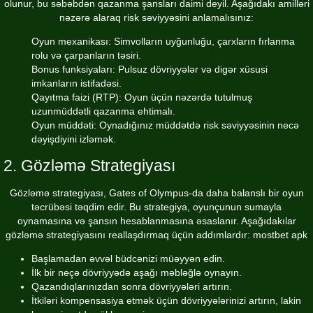
olunur, bu səbəbdən qazanma şansları daimi deyil. Aşağıdakı amilləri
nəzərə alaraq risk səviyyəsini anlamalısınız:
Oyun mexanikası: Simvolların uyğunluğu, çarxların fırlanma
rolu və çarpanların təsiri.
Bonus funksiyaları: Pulsuz dövriyyələr və digər xüsusi
imkanların istifadəsi.
Qayıtma faizi (RTP): Oyun üçün nəzərdə tutulmuş
uzunmüddətli qazanma ehtimalı.
Oyun müddəti: Oynadığınız müddətdə risk səviyyəsinin necə
dəyişdiyini izləmək.
2. Gözləmə Strategiyası
Gözləmə strategiyası, Gates of Olympus-da daha balanslı bir oyun
təcrübəsi təqdim edir. Bu strategiya, oyunçunun sumayla
oynamasına və şansın hesablanmasına əsaslanır. Aşağıdakılar
gözləmə strategiyasını reallaşdırmaq üçün addımlardır:
mostbet apk
Başlamadan əvvəl büdcənizi müəyyən edin.
İlk bir neçə dövriyyədə aşağı məbləğlə oynayın.
Qazandıqlarınızdan sonra dövriyyələri artırın.
İtkiləri kompensasiya etmək üçün dövriyyələrinizi artırın, lakin