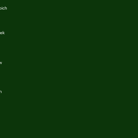
oich
iek
w
h