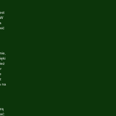
est
 W
a
wić
nie,
ięki
ież
r
e
z
a na
szą
tać: