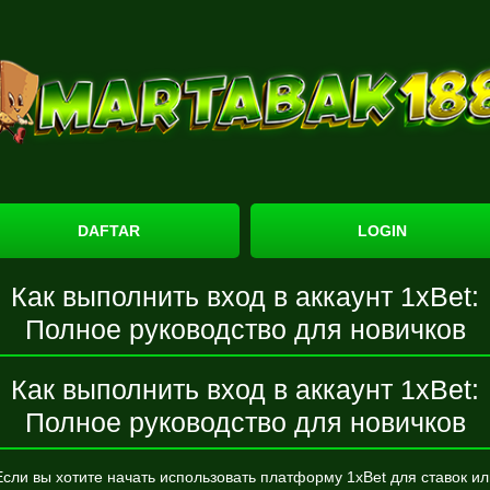
DAFTAR
LOGIN
Как выполнить вход в аккаунт 1xBet:
Полное руководство для новичков
Как выполнить вход в аккаунт 1xBet:
Полное руководство для новичков
Если вы хотите начать использовать платформу 1xBet для ставок ил