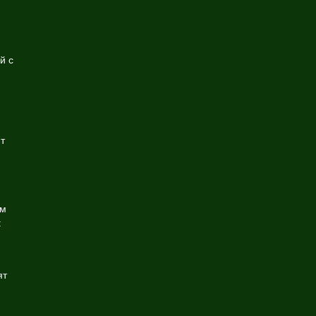
й с
т
ам
:
ят