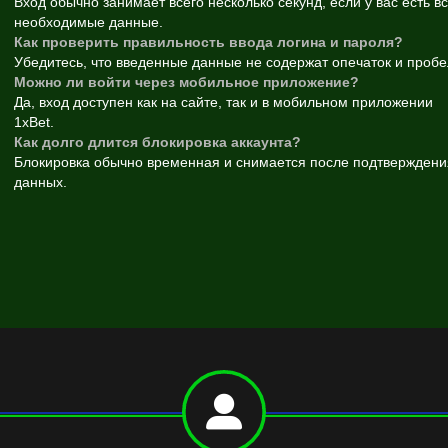
Вход обычно занимает всего несколько секунд, если у вас есть в
необходимые данные.
Как проверить правильность ввода логина и пароля?
Убедитесь, что введенные данные не содержат опечаток и пробе
Можно ли войти через мобильное приложение?
Да, вход доступен как на сайте, так и в мобильном приложении
1xBet.
Как долго длится блокировка аккаунта?
Блокировка обычно временная и снимается после подтверждени
данных.