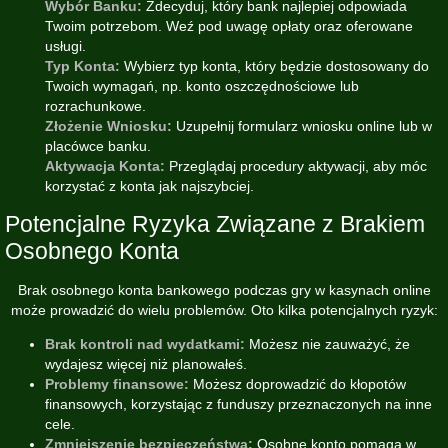
Wybór Banku:
Zdecyduj, który bank najlepiej odpowiada
Twoim potrzebom. Weź pod uwagę opłaty oraz oferowane
usługi.
Typ Konta:
Wybierz typ konta, który będzie dostosowany do
Twoich wymagań, np. konto oszczędnościowe lub
rozrachunkowe.
Złożenie Wniosku:
Uzupełnij formularz wniosku online lub w
placówce banku.
Aktywacja Konta:
Przeglądaj procedury aktywacji, aby móc
korzystać z konta jak najszybciej.
Potencjalne Ryzyka Związane z Brakiem
Osobnego Konta
Brak osobnego konta bankowego podczas gry w kasynach online
może prowadzić do wielu problemów. Oto kilka potencjalnych ryzyk:
Brak kontroli nad wydatkami:
Możesz nie zauważyć, że
wydajesz więcej niż planowałeś.
Problemy finansowe:
Możesz doprowadzić do kłopotów
finansowych, korzystając z funduszy przeznaczonych na inne
cele.
Zmniejszenie bezpieczeństwa:
Osobne konto pomaga w