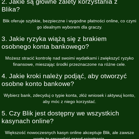
2. Jakie są główne zalety korzystania z
Blika?
Blik oferuje szybkie, bezpieczne i wygodne płatności online, co czyni
go idealnym wyborem dla graczy.
3. Jakie ryzyka wiążą się z brakiem
osobnego konta bankowego?
Możesz stracić kontrolę nad swoimi wydatkami i zwiększyć ryzyko
finansowe, mieszając środki przeznaczone na różne cele.
4. Jakie kroki należy podjąć, aby otworzyć
osobne konto bankowe?
Wybierz bank, zdecyduj o typie konta, złóż wniosek i aktywuj konto,
aby móc z niego korzystać.
5. Czy Blik jest dostępny we wszystkich
kasynach online?
Większość nowoczesnych kasyn online akceptuje Blik, ale zawsze
warto to sprawdzić przed rejestracją.