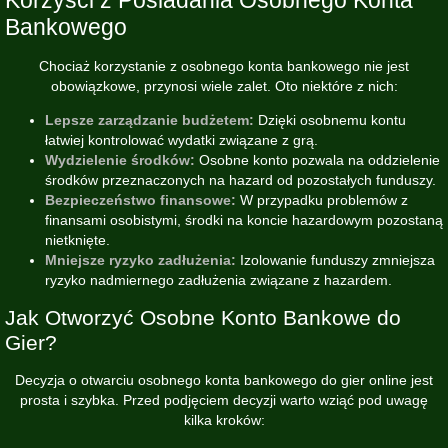
Bankowego
Chociaż korzystanie z osobnego konta bankowego nie jest
obowiązkowe, przynosi wiele zalet. Oto niektóre z nich:
Lepsze zarządzanie budżetem:
Dzięki osobnemu kontu
łatwiej kontrolować wydatki związane z grą.
Wydzielenie środków:
Osobne konto pozwala na oddzielenie
środków przeznaczonych na hazard od pozostałych funduszy.
Bezpieczeństwo finansowe:
W przypadku problemów z
finansami osobistymi, środki na koncie hazardowym pozostaną
nietknięte.
Mniejsze ryzyko zadłużenia:
Izolowanie funduszy zmniejsza
ryzyko nadmiernego zadłużenia związane z hazardem.
Jak Otworzyć Osobne Konto Bankowe do
Gier?
Decyzja o otwarciu osobnego konta bankowego do gier online jest
prosta i szybka. Przed podjęciem decyzji warto wziąć pod uwagę
kilka kroków: