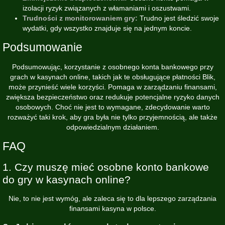
izolacji ryzyk związanych z włamaniami i oszustwami.
Trudności z monitorowaniem gry:
Trudno jest śledzić swoje
wydatki, gdy wszystko znajduje się na jednym koncie.
Podsumowanie
Podsumowując, korzystanie z osobnego konta bankowego przy
grach w kasynach online, takich jak te obsługujące płatności Blik,
może przynieść wiele korzyści. Pomaga w zarządzaniu finansami,
zwiększa bezpieczeństwo oraz redukuje potencjalne ryzyko danych
osobowych. Choć nie jest to wymagane, zdecydowanie warto
rozważyć taki krok, aby gra była nie tylko przyjemnością, ale także
odpowiedzialnym działaniem.
FAQ
1. Czy muszę mieć osobne konto bankowe
do gry w kasynach online?
Nie, to nie jest wymóg, ale zaleca się to dla lepszego zarządzania
finansami
kasyna w polsce
.