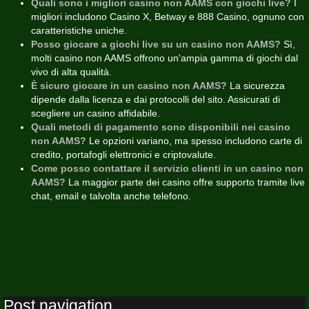
Quali sono i migliori casino non AAMS con giochi live?
I
migliori includono Casino X, Betway e 888 Casino, ognuno con
caratteristiche uniche.
Posso giocare a giochi live su un casino non AAMS?
Sì,
molti casino non AAMS offrono un'ampia gamma di giochi dal
vivo di alta qualità.
È sicuro giocare in un casino non AAMS?
La sicurezza
dipende dalla licenza e dai protocolli del sito. Assicurati di
scegliere un casino affidabile.
Quali metodi di pagamento sono disponibili nei casino
non AAMS?
Le opzioni variano, ma spesso includono carte di
credito, portafogli elettronici e criptovalute.
Come posso contattare il servizio clienti in un casino non
AAMS?
La maggior parte dei casino offre supporto tramite live
chat, email e talvolta anche telefono.
Post navigation