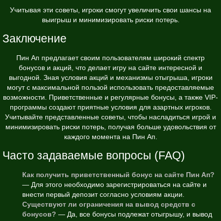
Учитывая эти советы, игроки смогут увеличить свои шансы на
выигрыш и минимизировать риски потерь.
Заключение
Пин Ап предлагает своим пользователям широкий спектр
бонусов и акций, что делает игру на сайте интересной и
выгодной. Зная условия акций и механизмы отыгрыша, игроки
могут с максимальной пользой использовать предоставляемые
возможности. Приветственные и регулярные бонусы, а также VIP-
программы создают приятные условия для азартных игроков.
Учитывайте представленные советы, чтобы насладиться игрой и
минимизировать риски потерь, получая больше удовольствия от
каждого момента на Пин Ап.
Часто задаваемые вопросы (FAQ)
Как получить приветственный бонус на сайте Пин Ап?
— Для этого необходимо зарегистрироваться на сайте и
внести первый депозит согласно условиям акции.
Существуют ли ограничения на вывод средств с
бонусов?
— Да, все бонусы подлежат отыгрышу, и вывод