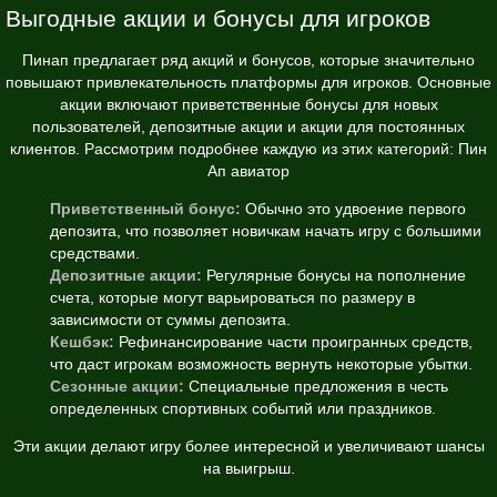
Выгодные акции и бонусы для игроков
Пинап предлагает ряд акций и бонусов, которые значительно
повышают привлекательность платформы для игроков. Основные
акции включают приветственные бонусы для новых
пользователей, депозитные акции и акции для постоянных
клиентов. Рассмотрим подробнее каждую из этих категорий:
Пин
Ап авиатор
Приветственный бонус:
Обычно это удвоение первого
депозита, что позволяет новичкам начать игру с большими
средствами.
Депозитные акции:
Регулярные бонусы на пополнение
счета, которые могут варьироваться по размеру в
зависимости от суммы депозита.
Кешбэк:
Рефинансирование части проигранных средств,
что даст игрокам возможность вернуть некоторые убытки.
Сезонные акции:
Специальные предложения в честь
определенных спортивных событий или праздников.
Эти акции делают игру более интересной и увеличивают шансы
на выигрыш.